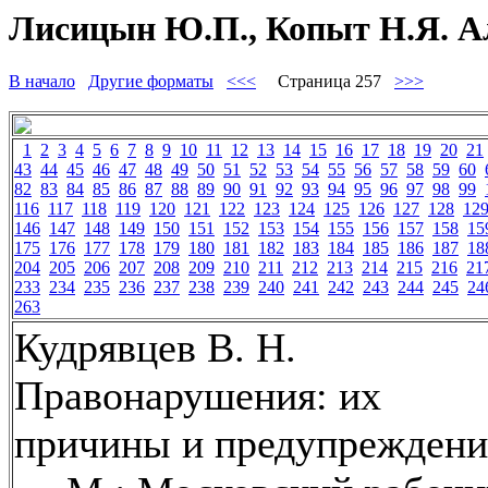
Лисицын Ю.П., Копыт Н.Я. Ал
В начало
Другие форматы
<<<
Страница 257
>>>
1
2
3
4
5
6
7
8
9
10
11
12
13
14
15
16
17
18
19
20
21
43
44
45
46
47
48
49
50
51
52
53
54
55
56
57
58
59
60
82
83
84
85
86
87
88
89
90
91
92
93
94
95
96
97
98
99
116
117
118
119
120
121
122
123
124
125
126
127
128
12
146
147
148
149
150
151
152
153
154
155
156
157
158
15
175
176
177
178
179
180
181
182
183
184
185
186
187
18
204
205
206
207
208
209
210
211
212
213
214
215
216
21
233
234
235
236
237
238
239
240
241
242
243
244
245
24
263
Кудрявцев В. Н.
Правонарушения: их
причины и предупреждени