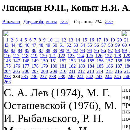
Лисицын Ю.П., Копыт Н.Я. Ал
В начало
Другие форматы
<<<
Страница 234
>>>
1
2
3
4
5
6
7
8
9
10
11
12
13
14
15
16
17
18
19
20
21
43
44
45
46
47
48
49
50
51
52
53
54
55
56
57
58
59
60
82
83
84
85
86
87
88
89
90
91
92
93
94
95
96
97
98
99
116
117
118
119
120
121
122
123
124
125
126
127
128
12
146
147
148
149
150
151
152
153
154
155
156
157
158
15
175
176
177
178
179
180
181
182
183
184
185
186
187
18
204
205
206
207
208
209
210
211
212
213
214
215
216
21
233
234
235
236
237
238
239
240
241
242
243
244
245
24
263
не
С. А. Лев (1974), М. Г.
на
Осташевской (1976), М.
пр
пл
И. Рыбальского, Р. Н.
по
пе