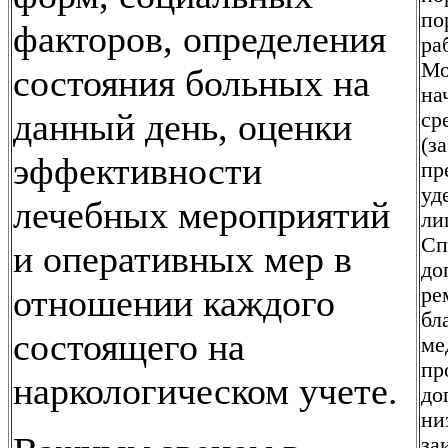
по
факторов, определения
ра
Мо
состояния больных на
на
данный день, оценки
ср
(з
эффективности
пр
уд
лечебных мероприятий
ли
Сп
и оперативных мер в
до
отношении каждого
ре
бл
состоящего на
ме
пр
наркологическом учете.
до
ни
за