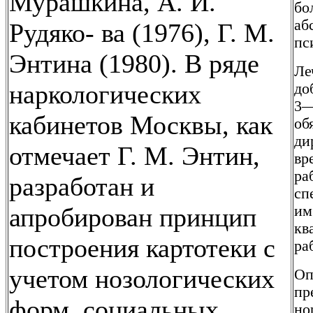
Мурашкина, А. И.
бо
аб
Рудяко- ва (1976), Г. М.
пс
Энтина (1980). В ряде
Ле
наркологических
до
3—
кабинетов Москвы, как
об
ди
отмечает Г. М. Энтин,
вр
ра
разработан и
сп
апробирован принцип
им
кв
построения картотеки с
ра
учетом нозологических
Оп
пр
форм, социальных
но