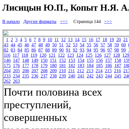
Лисицын Ю.П., Копыт Н.Я. Ал
В начало
Другие форматы
<<<
Страница 144
>>>
1
2
3
4
5
6
7
8
9
10
11
12
13
14
15
16
17
18
19
20
21
43
44
45
46
47
48
49
50
51
52
53
54
55
56
57
58
59
60
82
83
84
85
86
87
88
89
90
91
92
93
94
95
96
97
98
99
116
117
118
119
120
121
122
123
124
125
126
127
128
12
146
147
148
149
150
151
152
153
154
155
156
157
158
15
175
176
177
178
179
180
181
182
183
184
185
186
187
18
204
205
206
207
208
209
210
211
212
213
214
215
216
21
233
234
235
236
237
238
239
240
241
242
243
244
245
24
262
263
Почти половина всех
преступлений,
совершенных