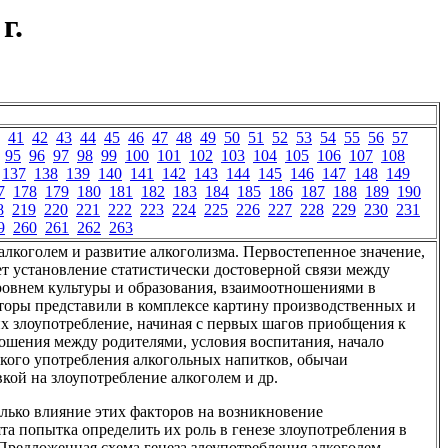
г.
41
42
43
44
45
46
47
48
49
50
51
52
53
54
55
56
57
95
96
97
98
99
100
101
102
103
104
105
106
107
108
137
138
139
140
141
142
143
144
145
146
147
148
149
7
178
179
180
181
182
183
184
185
186
187
188
189
190
8
219
220
221
222
223
224
225
226
227
228
229
230
231
9
260
261
262
263
алкоголем и развитие алкоголизма. Первостепенное значение,
ет установление статистически достоверной связи между
ровнем культуры и образования, взаимоотношениями в
вторы представили в комплексе картину производственных и
 злоупотребление, начиная с первых шагов приобщения к
ношения между родителями, условия воспитания, начало
ского употребления алкогольных напитков, обычаи
кой на злоупотребление алкоголем и др.
олько влияние этих факторов на возникновение
та попытка определить их роль в генезе злоупотребления в
Предложенная схема генеза злоупотребления алкоголем,