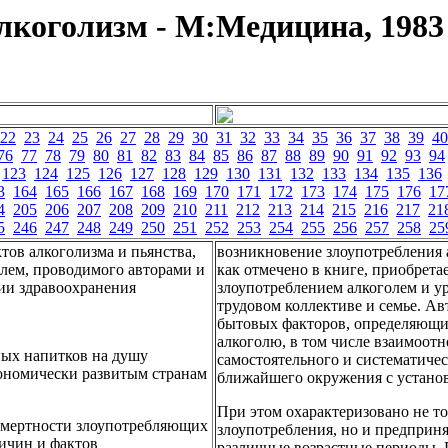
коголизм - М:Медицина, 1983 
22
23
24
25
26
27
28
29
30
31
32
33
34
35
36
37
38
39
40
76
77
78
79
80
81
82
83
84
85
86
87
88
89
90
91
92
93
94
123
124
125
126
127
128
129
130
131
132
133
134
135
136
3
164
165
166
167
168
169
170
171
172
173
174
175
176
17
4
205
206
207
208
209
210
211
212
213
214
215
216
217
21
5
246
247
248
249
250
251
252
253
254
255
256
257
258
25
тов алкоголизма и пьянства,
возникновение злоупотребления 
олем, проводимого авторами и
как отмечено в книге, приобрета
ии здравоохранения
злоупотреблением алкоголем и у
трудовом коллективе и семье. А
бытовых факторов, определяющих
алкоголю, в том числе взаимоот
ных напитков на душу
самостоятельного и систематиче
кономически развитым странам
ближайшего окружения с установ
При этом охарактеризовано не т
 смертности злоупотребляющих
злоупотребления, но и предприня
ичин и фактов
различные возрастные периоды. 