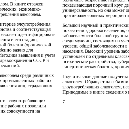
злом. В книге отражен
показывающая порочный круг дей
тических, экономико-
универсальность, но она может 
ребления алкоголем.
противоалкогольных мероприяти
итериев злоупотребления
Большой научный и практический
янства и соответствующая
показатели здоровья населения,
позволяет идентифицировать
заболеваемости большой группы 
ения и его стадию,
среди мужчин, состоящих на учет
ной болезни (хронической
уровень общей заболеваемости в 
обенно важно для
населения. Высокий уровень заб
Методика выявления и учета
установлен по отдельным класса
здравоохранения СССР и
психические расстройства, тубер
чреждений.
гипертоническая болезнь, хронич
алкоголем среди различных
Поучительные данные получены в
я и промышленных рабочих
алкоголем. Обращает на себя вни
ыявления лиц, страдающих
злоупотреблявших алкоголем, нес
Приводимые в книге сведения о 
ента злоупотребляющих
7
уппе рабочих позволили
 их совокупности на