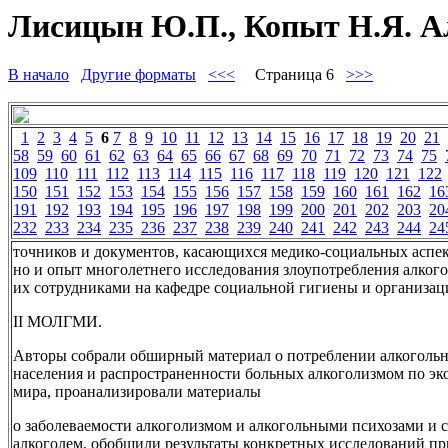
Лисицын Ю.П., Копыт Н.Я. Ал
В начало
Другие форматы
<<<
Страница 6
>>>
1
2
3
4
5
6
7
8
9
10
11
12
13
14
15
16
17
18
19
20
21
58
59
60
61
62
63
64
65
66
67
68
69
70
71
72
73
74
75
109
110
111
112
113
114
115
116
117
118
119
120
121
122
150
151
152
153
154
155
156
157
158
159
160
161
162
16
191
192
193
194
195
196
197
198
199
200
201
202
203
20
232
233
234
235
236
237
238
239
240
241
242
243
244
24
точников и документов, касающихся медико-социальных аспек
но и опыт многолетнего исследования злоупотребления алког
их сотрудниками на кафедре социальной гигиены и организац
II МОЛГМИ.
Авторы собрали обширный материал о потреблении алкоголь
населения и распространенности больных алкоголизмом по э
мира, проанализировали материалы
о заболеваемости алкоголизмом и алкогольными психозами и
алкоголем, обобщили результаты конкретных исследований пр