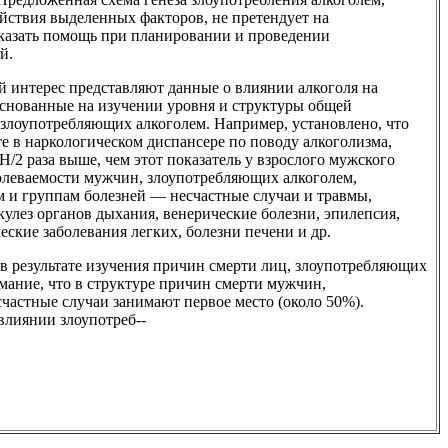
ствия выделенных факторов, не претендует на
оказать помощь при планировании и проведении
й.
 интерес представляют данные о влиянии алкоголя на
 основанные на изучении уровня и структуры общей
злоупотребляющих алкоголем. Например, установлено, что
е в наркологическом диспансере по поводу алкоголизма,
Н/2 раза выше, чем этот показатель у взрослого мужского
олеваемости мужчин, злоупотребляющих алкоголем,
м и группам болезней — несчастные случаи и травмы,
кулез органов дыхания, венерические болезни, эпилепсия,
еские заболевания легких, болезни печени и др.
 результате изучения причин смерти лиц, злоупотребляющих
мание, что в структуре причин смерти мужчин,
частные случаи занимают первое место (около 50%).
влиянии злоупотреб--