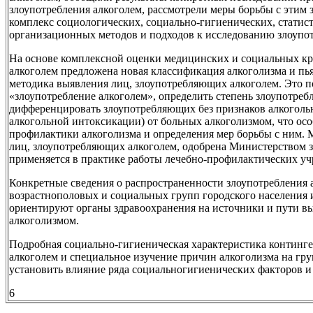
злоупотребления алкоголем, рассмотрели меры борьбы с этим 
комплекс социологических, социально-гигиенических, статис
организационных методов и подходов к исследованию злоупот
На основе комплексной оценки медицинских и социальных кр
алкоголем предложена новая классификация алкоголизма и пь
методика выявления лиц, злоупотребляющих алкоголем. Это 
«злоупотребление алкоголем», определить степень злоупотребл
дифференцировать злоупотребляющих без признаков алкоголь
алкогольной интоксикации) от больных алкоголизмом, что ос
профилактики алкоголизма и определения мер борьбы с ним. 
лиц, злоупотребляющих алкоголем, одобрена Министерством 
применяется в практике работы лечебно-профилактических у
Конкретные сведения о распространенности злоупотребления 
возрастнополовых и социальных групп городского населени
ориентируют органы здравоохранения на источники и пути в
алкоголизмом.
Подробная социально-гигиеническая характеристика континг
алкоголем и специальное изучение причин алкоголизма на гр
установить влияние ряда социальногигиенических факторов и
6