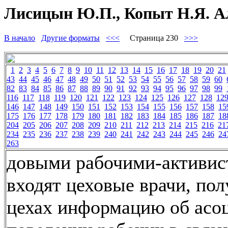
Лисицын Ю.П., Копыт Н.Я. Ал
В начало
Другие форматы
<<<
Страница 230
>>>
1
2
3
4
5
6
7
8
9
10
11
12
13
14
15
16
17
18
19
20
21
43
44
45
46
47
48
49
50
51
52
53
54
55
56
57
58
59
60
82
83
84
85
86
87
88
89
90
91
92
93
94
95
96
97
98
99
116
117
118
119
120
121
122
123
124
125
126
127
128
12
146
147
148
149
150
151
152
153
154
155
156
157
158
15
175
176
177
178
179
180
181
182
183
184
185
186
187
18
204
205
206
207
208
209
210
211
212
213
214
215
216
21
234
235
236
237
238
239
240
241
242
243
244
245
246
24
263
довыми рабочими-активис
входят цеховые врачи, пол
цехах информацию об асо