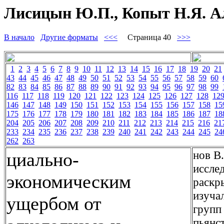
Лисицын Ю.П., Копыт Н.Я. Ал
В начало
Другие форматы
<<<
Страница 40
>>>
1
2
3
4
5
6
7
8
9
10
11
12
13
14
15
16
17
18
19
20
21
43
44
45
46
47
48
49
50
51
52
53
54
55
56
57
58
59
60
82
83
84
85
86
87
88
89
90
91
92
93
94
95
96
97
98
99
116
117
118
119
120
121
122
123
124
125
126
127
128
12
146
147
148
149
150
151
152
153
154
155
156
157
158
15
175
176
177
178
179
180
181
182
183
184
185
186
187
18
204
205
206
207
208
209
210
211
212
213
214
215
216
21
233
234
235
236
237
238
239
240
241
242
243
244
245
24
262
263
нов В.
циально-
иссле
экономическим
раскр
изуча
ущербом от
групп
пьянст