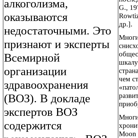
алкоголизма,
G., 19
оказываются
Rowtiz
др.].
недостаточными. Это
Многи
признают и эксперты
снисх
общест
Всемирной
шкалу
организации
стран
чем с
здравоохранения
«пато
развит
(ВОЗ). В докладе
приоб
экспертов ВОЗ
Многи
содержится
хронич
Moon L