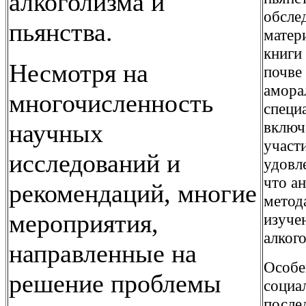
алкоголизма и
обсле
пьянства.
матер
книги
Несмотря на
почве
амора
многочисленность
специ
включ
научных
участ
исследований и
удовл
что а
рекомендаций, многие
метод
мероприятия,
изуче
алког
направленные на
Особе
решение проблемы
социа
после