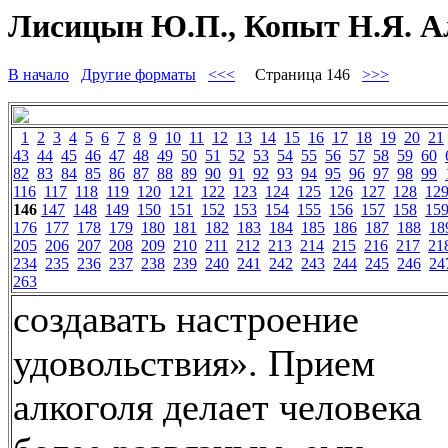
Лисицын Ю.П., Копыт Н.Я. Ал
В начало
Другие форматы
<<<
Страница 146
>>>
1
2
3
4
5
6
7
8
9
10
11
12
13
14
15
16
17
18
19
20
21
43
44
45
46
47
48
49
50
51
52
53
54
55
56
57
58
59
60
82
83
84
85
86
87
88
89
90
91
92
93
94
95
96
97
98
99
116
117
118
119
120
121
122
123
124
125
126
127
128
12
146
147
148
149
150
151
152
153
154
155
156
157
158
15
176
177
178
179
180
181
182
183
184
185
186
187
188
18
205
206
207
208
209
210
211
212
213
214
215
216
217
21
234
235
236
237
238
239
240
241
242
243
244
245
246
24
263
создавать настроение
удовольствия». Прием
алкоголя делает человека