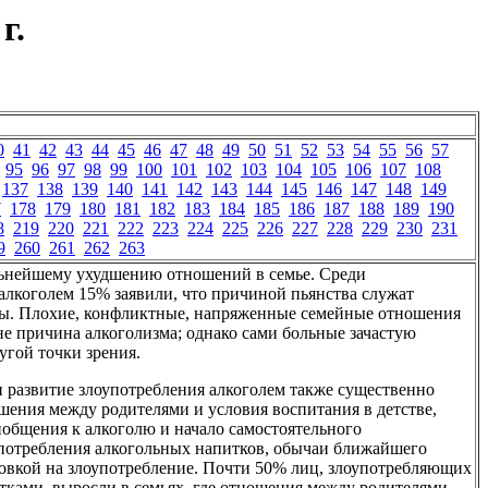
г.
0
41
42
43
44
45
46
47
48
49
50
51
52
53
54
55
56
57
95
96
97
98
99
100
101
102
103
104
105
106
107
108
137
138
139
140
141
142
143
144
145
146
147
148
149
7
178
179
180
181
182
183
184
185
186
187
188
189
190
8
219
220
221
222
223
224
225
226
227
228
229
230
231
9
260
261
262
263
льнейшему ухудшению отношений в семье. Среди
лкоголем 15% заявили, что причиной пьянства служат
ы. Плохие, конфликтные, напряженные семейные отношения
 не причина алкоголизма; однако сами больные зачастую
гой точки зрения.
 развитие злоупотребления алкоголем также существенно
ения между родителями и условия воспитания в детстве,
иобщения к алкоголю и начало самостоятельного
употребления алкогольных напитков, обычаи ближайшего
овкой на злоупотребление. Почти 50% лиц, злоупотребляющих
ками, выросли в семьях, где отношения между родителями