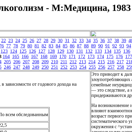
коголизм - М:Медицина, 1983 
22
23
24
25
26
27
28
29
30
31
32
33
34
35
36
37
38
39
4
76
77
78
79
80
81
82
83
84
85
86
87
88
89
90
91
92
93
94
123
124
125
126
127
128
129
130
131
132
133
134
135
136
3
164
165
166
167
168
169
170
171
172
173
174
175
176
17
4
205
206
207
208
209
210
211
212
213
214
215
216
217
21
5
246
247
248
249
250
251
252
253
254
255
256
257
258
25
Это приводит к да
злоупотребляющих а
в зависимости от годового дохода на
семейные неурядиц
— это следствие, а
придерживаются дру
На возникновение и
влияют взаимоотнош
По всем обследованным
возраст первого пр
систематического 
22,5
окружения с ^устан
алкогольными напит