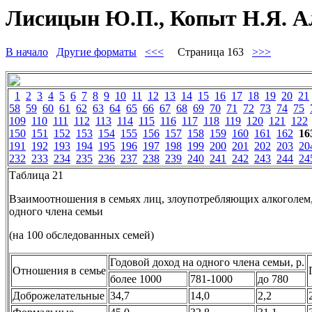
Лисицын Ю.П., Копыт Н.Я. Ал
В начало
Другие форматы
<<<
Страница 163
>>>
1
2
3
4
5
6
7
8
9
10
11
12
13
14
15
16
17
18
19
20
21
58
59
60
61
62
63
64
65
66
67
68
69
70
71
72
73
74
75
109
110
111
112
113
114
115
116
117
118
119
120
121
122
150
151
152
153
154
155
156
157
158
159
160
161
162
16
191
192
193
194
195
196
197
198
199
200
201
202
203
20
232
233
234
235
236
237
238
239
240
241
242
243
244
24
Таблица 21
Взаимоотношения в семьях лиц, злоупотребляющих алкоголем, 
одного члена семьи
(на 100 обследованных семей)
Годовой доход на одного члена семьи, р.
Отношения в семье
более 1000
781-1000
до 780
Доброжелательные
34,7
14,0
2,2