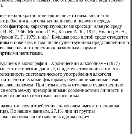
и.
ые неоднократно подчеркивали, что начальный этап
потребления алкогольных напитков в первую очередь
ксом факторов, характеризующих микросоци- альную среду
 И. В., 1966; Морозов Г. В., Качаев А. К., 1971; Нванец Н. Н.,
Ураков И. Г., 1979, и др.]. Большая роль в этой среде отводится
циям и обычаям, в том числе существующим представлениям о
ия алкоголя и отношению к различным формам
пиртными напитками.
В. Куликов в монографии «Хронический алкоголизм» (1977)
ые статистические данные, свидетельствующие о том, что
нтенсивность систематического употребления алкоголя
 патогенетическими факторами, обусловливающими темп
ия алкоголизмом. При этом авторы отмечают существенную
исимость между преморбидпыми особенностями личности и
ния основных симптомов алкоголизма.
 развитии злоупотребления ал- коголем имеют и неполные
отца). По нашим данным, 27,1% лиц из группы
алкоголизмом воспитывались одним роди¬