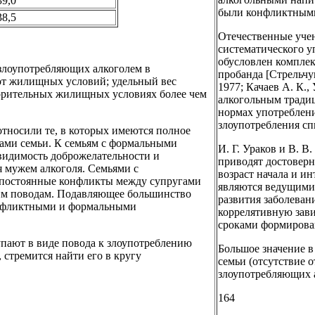
39,0
были конфликтным
38,5
Отечественные учен
систематического у
обусловлен компле
 злоупотребляющих алкоголем в
пробанда [Стрельчук
от жилищных условий; удельный вес
1977; Качаев А. К., 
орительных жилищных условиях более чем
алкогольным тради
нормах употреблен
злоупотребления с
носили те, в которых имеются полное
нами семьи. К семьям с формальными
И. Г. Ураков и В. 
 видимость доброжелательности и
приводят достоверн
 мужем алкоголя. Семьями с
возраст начала и и
 постоянные конфликты между супругами
являются ведущими
угим поводам. Подавляющее большинство
развития заболеван
конфликтными и формальными
коррелятивную зав
сроками формирова
пают в виде повода к злоупотреблению
Большое значение в
 стремится найти его в кругу
семьи (отсутствие 
злоупотребляющих 
164