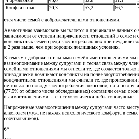
Формальные
45,0
32,8
31,1
Конфликтные
20,3
53,2
66,7
ется число семей с доброжелательными отношениями.
Аналогичная взаимосвязь выявляется и при анализе данных о
зависимости от степени напряженности отношений в семье и 
конфликтных семей среди злоупотребляющих при неудовлетв
в 2 раза выше, чем при хороших жилищных условиях.
К семьям с доброжелательными семейными отношениями мы от
взаимопонимание между супругами и тесная связь между чле
семейными отношениями мы отнесли те, где создается только
эпизодически возникают конфликты на почве злоупотребления
конфликтными отношениями мы считали те, где происходили
не только по поводу злоупотребления алкоголем, но и по др
(77,5% от общего числа обследованных) составили семьи с 
взаимоотношениями, т. е. психологически неблагополучные.
Напряженные взаимоотношения между супругами часто высту
алкоголем (муж, не находя психологического комфорта в семье,
собутыльников).
6*