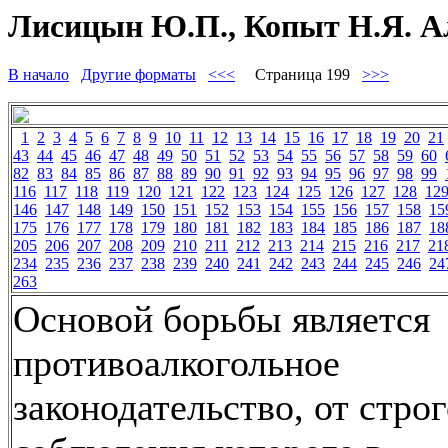
Лисицын Ю.П., Копыт Н.Я. Ал
В начало
Другие форматы
<<<
Страница 199
>>>
1
2
3
4
5
6
7
8
9
10
11
12
13
14
15
16
17
18
19
20
21
43
44
45
46
47
48
49
50
51
52
53
54
55
56
57
58
59
60
82
83
84
85
86
87
88
89
90
91
92
93
94
95
96
97
98
99
116
117
118
119
120
121
122
123
124
125
126
127
128
12
146
147
148
149
150
151
152
153
154
155
156
157
158
15
175
176
177
178
179
180
181
182
183
184
185
186
187
18
205
206
207
208
209
210
211
212
213
214
215
216
217
21
234
235
236
237
238
239
240
241
242
243
244
245
246
24
263
Основой борьбы является
противоалкогольное
законодательство, от стро