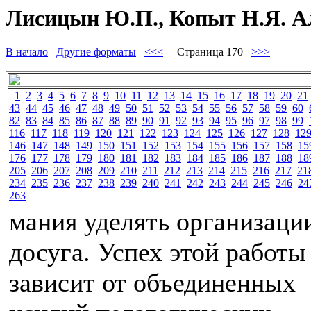
Лисицын Ю.П., Копыт Н.Я. Ал
В начало
Другие форматы
<<<
Страница 170
>>>
1
2
3
4
5
6
7
8
9
10
11
12
13
14
15
16
17
18
19
20
21
43
44
45
46
47
48
49
50
51
52
53
54
55
56
57
58
59
60
82
83
84
85
86
87
88
89
90
91
92
93
94
95
96
97
98
99
116
117
118
119
120
121
122
123
124
125
126
127
128
12
146
147
148
149
150
151
152
153
154
155
156
157
158
15
176
177
178
179
180
181
182
183
184
185
186
187
188
18
205
206
207
208
209
210
211
212
213
214
215
216
217
21
234
235
236
237
238
239
240
241
242
243
244
245
246
24
263
мания уделять организаци
досуга. Успех этой работы
зависит от объединенных