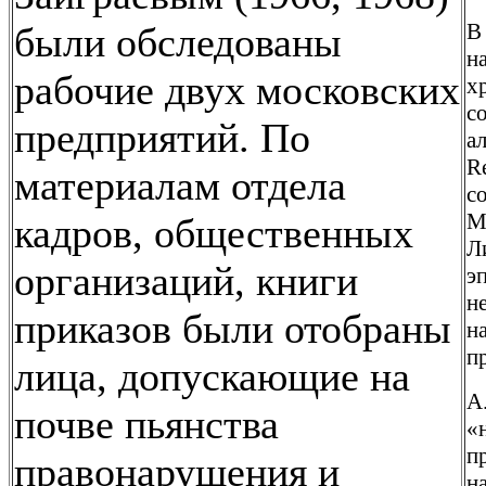
В
были обследованы
н
рабочие двух московских
х
с
предприятий. По
а
Re
материалам отдела
с
М
кадров, общественных
Л
организаций, книги
э
н
приказов были отобраны
н
п
лица, допускающие на
А
почве пьянства
«
п
правонарушения и
н