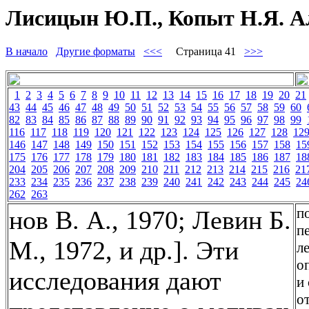
Лисицын Ю.П., Копыт Н.Я. Ал
В начало
Другие форматы
<<<
Страница 41
>>>
1
2
3
4
5
6
7
8
9
10
11
12
13
14
15
16
17
18
19
20
21
43
44
45
46
47
48
49
50
51
52
53
54
55
56
57
58
59
60
82
83
84
85
86
87
88
89
90
91
92
93
94
95
96
97
98
99
116
117
118
119
120
121
122
123
124
125
126
127
128
12
146
147
148
149
150
151
152
153
154
155
156
157
158
15
175
176
177
178
179
180
181
182
183
184
185
186
187
18
204
205
206
207
208
209
210
211
212
213
214
215
216
21
233
234
235
236
237
238
239
240
241
242
243
244
245
24
262
263
п
нов В. А., 1970; Левин Б.
п
М., 1972, и др.]. Эти
л
о
исследования дают
и
о