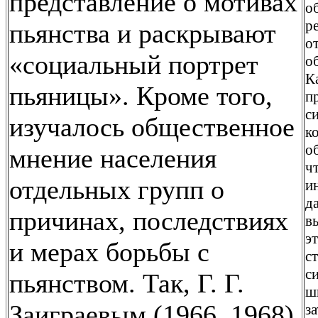
представление о мотивах
о
р
пьянства и раскрывают
о
«социальный портрет
о
К
пьяницы». Кроме того,
п
с
изучалось общественное
к
о
мнение населения
ч
отдельных групп о
и
д
причинах, последствиях
в
э
и мерах борьбы с
с
с
пьянством. Так, Г. Г.
ш
Заиграевым (1966, 1968)
з