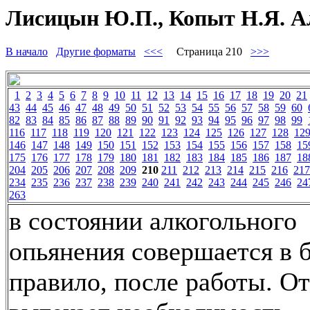
Лисицын Ю.П., Копыт Н.Я. Ал
В начало
Другие форматы
<<<
Страница 210
>>>
1
2
3
4
5
6
7
8
9
10
11
12
13
14
15
16
17
18
19
20
21
43
44
45
46
47
48
49
50
51
52
53
54
55
56
57
58
59
60
82
83
84
85
86
87
88
89
90
91
92
93
94
95
96
97
98
99
116
117
118
119
120
121
122
123
124
125
126
127
128
12
146
147
148
149
150
151
152
153
154
155
156
157
158
15
175
176
177
178
179
180
181
182
183
184
185
186
187
18
204
205
206
207
208
209
210
211
212
213
214
215
216
217
234
235
236
237
238
239
240
241
242
243
244
245
246
24
263
в состоянии алкогольного
опьянения совершается в б
правило, после работы. О