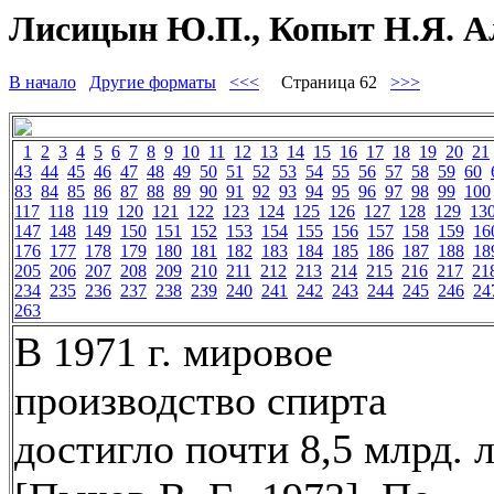
Лисицын Ю.П., Копыт Н.Я. Ал
В начало
Другие форматы
<<<
Страница 62
>>>
1
2
3
4
5
6
7
8
9
10
11
12
13
14
15
16
17
18
19
20
21
43
44
45
46
47
48
49
50
51
52
53
54
55
56
57
58
59
60
83
84
85
86
87
88
89
90
91
92
93
94
95
96
97
98
99
100
117
118
119
120
121
122
123
124
125
126
127
128
129
13
147
148
149
150
151
152
153
154
155
156
157
158
159
16
176
177
178
179
180
181
182
183
184
185
186
187
188
18
205
206
207
208
209
210
211
212
213
214
215
216
217
21
234
235
236
237
238
239
240
241
242
243
244
245
246
24
263
В 1971 г. мировое
производство спирта
достигло почти 8,5 млрд. 