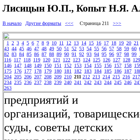
Лисицын Ю.П., Копыт Н.Я. Ал
В начало
Другие форматы
<<<
Страница 211
>>>
1
2
3
4
5
6
7
8
9
10
11
12
13
14
15
16
17
18
19
20
21
43
44
45
46
47
48
49
50
51
52
53
54
55
56
57
58
59
60
82
83
84
85
86
87
88
89
90
91
92
93
94
95
96
97
98
99
116
117
118
119
120
121
122
123
124
125
126
127
128
12
146
147
148
149
150
151
152
153
154
155
156
157
158
15
175
176
177
178
179
180
181
182
183
184
185
186
187
18
204
205
206
207
208
209
210
211
212
213
214
215
216
217
234
235
236
237
238
239
240
241
242
243
244
245
246
24
263
предприятий и
организаций, товарищески
суды, советы детских