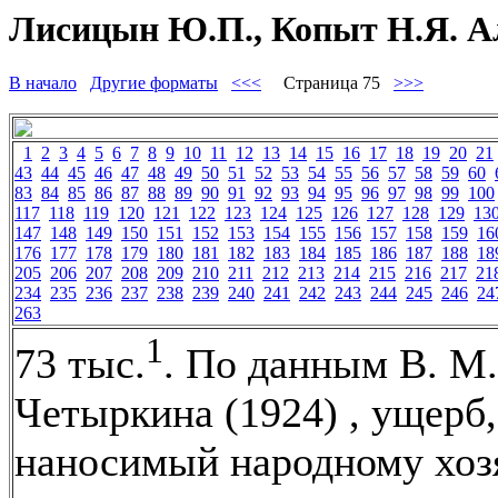
Лисицын Ю.П., Копыт Н.Я. Ал
В начало
Другие форматы
<<<
Страница 75
>>>
1
2
3
4
5
6
7
8
9
10
11
12
13
14
15
16
17
18
19
20
21
43
44
45
46
47
48
49
50
51
52
53
54
55
56
57
58
59
60
83
84
85
86
87
88
89
90
91
92
93
94
95
96
97
98
99
100
117
118
119
120
121
122
123
124
125
126
127
128
129
13
147
148
149
150
151
152
153
154
155
156
157
158
159
16
176
177
178
179
180
181
182
183
184
185
186
187
188
18
205
206
207
208
209
210
211
212
213
214
215
216
217
21
234
235
236
237
238
239
240
241
242
243
244
245
246
24
263
1
73 тыс.
. По данным В. М.
Четыркина (1924) , ущерб,
наносимый народному хоз