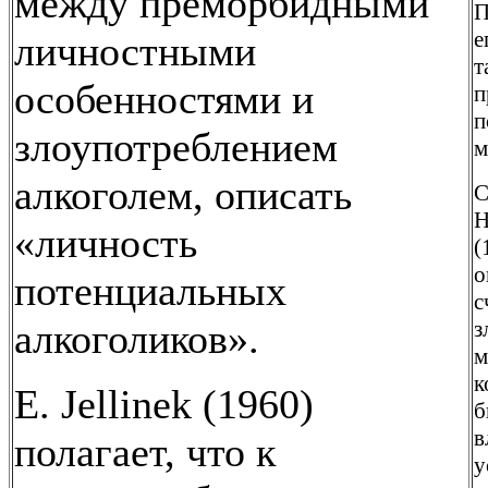
между преморбидными
П
е
личностными
т
особенностями и
п
п
злоупотреблением
м
алкоголем, описать
С
Н
«личность
(
о
потенциальных
с
алкоголиков».
з
м
к
Е. Jellinek (1960)
б
в
полагает, что к
у