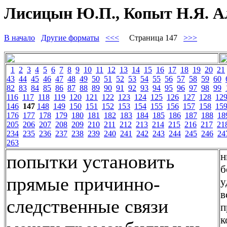
Лисицын Ю.П., Копыт Н.Я. Ал
В начало
Другие форматы
<<<
Страница 147
>>>
1
2
3
4
5
6
7
8
9
10
11
12
13
14
15
16
17
18
19
20
21
43
44
45
46
47
48
49
50
51
52
53
54
55
56
57
58
59
60
82
83
84
85
86
87
88
89
90
91
92
93
94
95
96
97
98
99
116
117
118
119
120
121
122
123
124
125
126
127
128
12
146
147
148
149
150
151
152
153
154
155
156
157
158
15
176
177
178
179
180
181
182
183
184
185
186
187
188
18
205
206
207
208
209
210
211
212
213
214
215
216
217
21
234
235
236
237
238
239
240
241
242
243
244
245
246
24
263
н
попытки установить
б
прямые причинно-
у
в
следственные связи
п
к