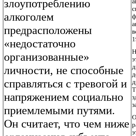
злоупотреблению
а
с
алкоголем
ф
а
предрасположены
в
1
«недостаточно
Н
организованные»
э
д
личности, не способные
д
справляться с тревогой и
д
Т
напряжением социально
з
з
приемлемыми путями.
О
Он считает, что чем ниже
р
э