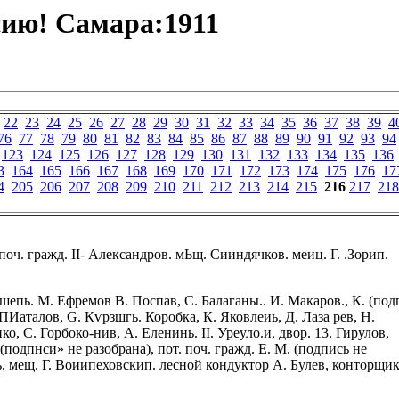
ию! Самара:1911
22
23
24
25
26
27
28
29
30
31
32
33
34
35
36
37
38
39
4
76
77
78
79
80
81
82
83
84
85
86
87
88
89
90
91
92
93
94
123
124
125
126
127
128
129
130
131
132
133
134
135
136
3
164
165
166
167
168
169
170
171
172
173
174
175
176
17
4
205
206
207
208
209
210
211
212
213
214
215
216
217
218
 поч. гражд. II- Александров. мЬщ. Сииндячков. меиц. Г. .Зорип.
ишепь. М. Ефремов В. Поспав, С. Балаганы.. И. Макаров., К. (под
. ПИаталов, G. Кѵрзшгь. Коробка, К. Яковлеиь, Д. Лаза рев, Н.
ко, С. Горбоко-нив, А. Еленинь. II. Уреуло.и, двор. 13. Гирулов,
 (подпнси» не разобрана), пот. поч. гражд. Е. М. (подпись не
вь, мещ. Г. Воиипеховскип. лесной кондуктор А. Булев, конторщик,