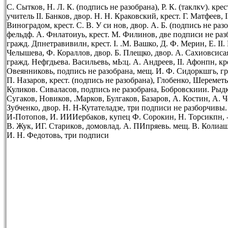
С. Сытков, Н. Л. К. (подпись не разобрана), P. К. (таклкѵ). к
учитель II. Банков, двор. Н. Н. Краковский, крест. Г. Матфеев, I
Виноградом, крест. С. В. У си нов, двор. А. Б. (подпись не разо
фельдф. А. Фнлатоиуь, крест. М. Филинов, две подписи не разбо
гражд. Дпнетравивилн, крест. I. .М. Вашко, Д. Ф. Мерин, Е. II
Челышева, Ф. Кораллов, двор. Б. Плещко, двор. А. Сахиовсисая, 
гражд. Нефгдьева. Васильевь, мЬ:ц. А. Андреев, II. Афонпн, кр
Овеянниковь, подпись не разобрана, мещ. И. Ф. Сидоркшгь, г
П. Назаров, крест. (подпись не разобрана), Глобенко, Шеремет
Куликов. Сиваласов, подпись не разобрана, Бобровскиии. Рыд
Сугаков, Новиков, .Марков, Булгаков, Базаров, А. Костин, А. Ч
Зубченко, двор. Н. Н-Кутателадзе, три подписи не разборчивы.
И-Потопов, И. ИИИербаков, купец Ф. Сорокин, Н. Торсикпн, -В..
В. Жук, ИГ. Стариков, домовлад. А. ПИпряевь. мещ. В. Колиаш
И. Н. Федотовь, три подписи