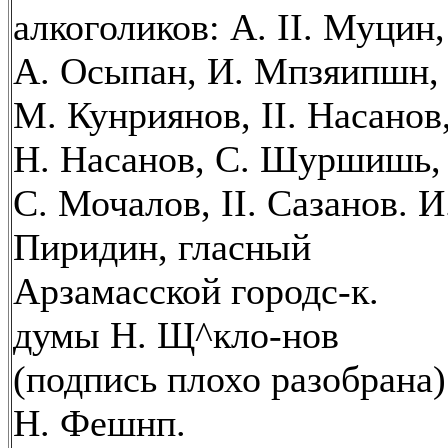
алкоголиков: А. II. Муцин,
А. Осыпан, И. Мпзяипшн,
М. Кунриянов, II. Насанов
Н. Насанов, С. Шуршишь,
С. Мочалов, II. Сазанов. И
Пиридин, гласный
Арзамасской городс-к.
думы Н. Щ^кло-нов
(подпись плохо разобрана)
Н. Фешнп.