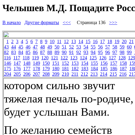
Челышев М.Д. Пощадите Росс
В начало
Другие форматы
<<<
Страница 136
>>>
1
2
3
4
5
6
7
8
9
10
11
12
13
14
15
16
17
18
19
20
21
43
44
45
46
47
48
49
50
51
52
53
54
55
56
57
58
59
60
82
83
84
85
86
87
88
89
90
91
92
93
94
95
96
97
98
99
116
117
118
119
120
121
122
123
124
125
126
127
128
12
146
147
148
149
150
151
152
153
154
155
156
157
158
15
175
176
177
178
179
180
181
182
183
184
185
186
187
18
204
205
206
207
208
209
210
211
212
213
214
215
216
21
котором сильно звучит
тяжелая печаль по-родиче,
будет услышан Вами.
По желанию семейств