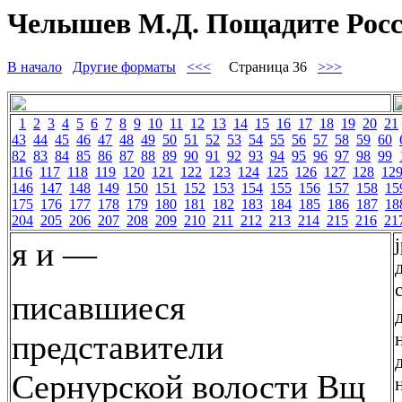
Челышев М.Д. Пощадите Росс
В начало
Другие форматы
<<<
Страница 36
>>>
1
2
3
4
5
6
7
8
9
10
11
12
13
14
15
16
17
18
19
20
21
43
44
45
46
47
48
49
50
51
52
53
54
55
56
57
58
59
60
82
83
84
85
86
87
88
89
90
91
92
93
94
95
96
97
98
99
116
117
118
119
120
121
122
123
124
125
126
127
128
12
146
147
148
149
150
151
152
153
154
155
156
157
158
15
175
176
177
178
179
180
181
182
183
184
185
186
187
18
204
205
206
207
208
209
210
211
212
213
214
215
216
21
я и —
писавшиеся
представители
Сернурской волости Вщ