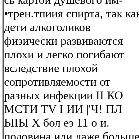
•трен.тпиия спирта, так ка
дети алкоголиков
физически развиваются
плохи и легко погибают
вследствие плохой
сопротивляемости от
разных инфекции II КО
МСТИ TV I ИИ |'Ч! ПЛ
ЫIЫ Х бол ез 11 о и.
половина или даже больш