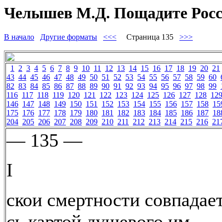
Челышев М.Д. Пощадите Росс
В начало
Другие форматы
<<<
Страница 135
>>>
1
2
3
4
5
6
7
8
9
10
11
12
13
14
15
16
17
18
19
20
21
43
44
45
46
47
48
49
50
51
52
53
54
55
56
57
58
59
60
82
83
84
85
86
87
88
89
90
91
92
93
94
95
96
97
98
99
116
117
118
119
120
121
122
123
124
125
126
127
128
12
146
147
148
149
150
151
152
153
154
155
156
157
158
15
175
176
177
178
179
180
181
182
183
184
185
186
187
18
204
205
206
207
208
209
210
211
212
213
214
215
216
21
— 135 —
I
скои смертности совпадае
сь картой душевого им-