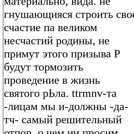
материально, вида. не
гнушающияся строить сво
счастие па великом
несчастий родины, не
примут этого призыва Р
будут тормозить
проведение в жизнь
святого рЬла. ttrmnv-та
-лицам мы и-должны -да-
тч- самый решительный
отпор, о чем ии просим