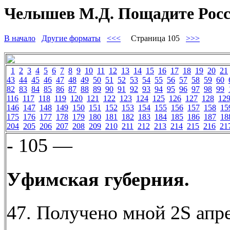
Челышев М.Д. Пощадите Росс
В начало
Другие форматы
<<<
Страница 105
>>>
1
2
3
4
5
6
7
8
9
10
11
12
13
14
15
16
17
18
19
20
21
43
44
45
46
47
48
49
50
51
52
53
54
55
56
57
58
59
60
82
83
84
85
86
87
88
89
90
91
92
93
94
95
96
97
98
99
116
117
118
119
120
121
122
123
124
125
126
127
128
12
146
147
148
149
150
151
152
153
154
155
156
157
158
15
175
176
177
178
179
180
181
182
183
184
185
186
187
18
204
205
206
207
208
209
210
211
212
213
214
215
216
21
- 105 —
Уфимская губерния.
47. Получено мной 2S апре