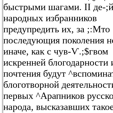
быстрыми шагами. II де-;
народных избранников
предупредить их, за ;:Мто
последующия поколения н
иначе, как с чув-Ѵ.;$гвом
искренней блогодарности 
почтения будут ^вспомина
блоготворной деятельност
первых ^Арапников русск
народа, высказавших тако