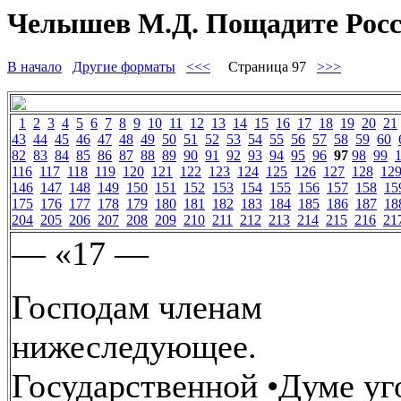
Челышев М.Д. Пощадите Росс
В начало
Другие форматы
<<<
Страница 97
>>>
1
2
3
4
5
6
7
8
9
10
11
12
13
14
15
16
17
18
19
20
21
43
44
45
46
47
48
49
50
51
52
53
54
55
56
57
58
59
60
82
83
84
85
86
87
88
89
90
91
92
93
94
95
96
97
98
99
116
117
118
119
120
121
122
123
124
125
126
127
128
12
146
147
148
149
150
151
152
153
154
155
156
157
158
15
175
176
177
178
179
180
181
182
183
184
185
186
187
18
204
205
206
207
208
209
210
211
212
213
214
215
216
21
— «17 —
Господам членам
нижеследующее.
Государственной •Думе уг