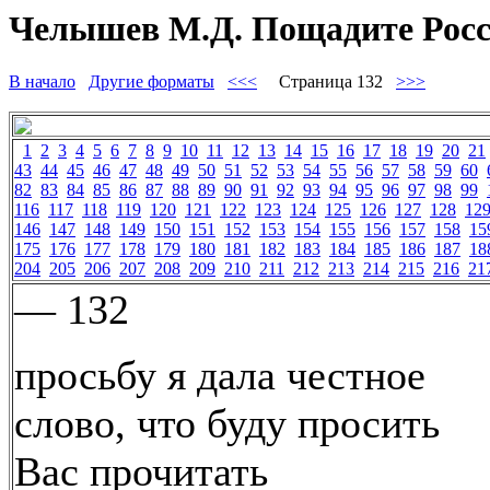
Челышев М.Д. Пощадите Росс
В начало
Другие форматы
<<<
Страница 132
>>>
1
2
3
4
5
6
7
8
9
10
11
12
13
14
15
16
17
18
19
20
21
43
44
45
46
47
48
49
50
51
52
53
54
55
56
57
58
59
60
82
83
84
85
86
87
88
89
90
91
92
93
94
95
96
97
98
99
116
117
118
119
120
121
122
123
124
125
126
127
128
12
146
147
148
149
150
151
152
153
154
155
156
157
158
15
175
176
177
178
179
180
181
182
183
184
185
186
187
18
204
205
206
207
208
209
210
211
212
213
214
215
216
21
— 132
просьбу я дала честное
слово, что буду просить
Вас прочитать