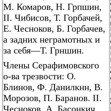
М. Комаров, Н. Грпшин,
II. Чибисов, Т. Горбачей,
Е. Чесноков, Б. Горбачев,
а задних неграмотных и
за себя—Т. Грншин.
Члены Серафимовского
о-ва трезвости: О.
Блинов, Ф. Данилкнн, В.
Морозов, П. Баранов. II.
Чесноков, А. Басонкич,