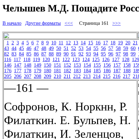
Челышев М.Д. Пощадите Росс
В начало
Другие форматы
<<<
Страница 161
>>>
1
2
3
4
5
6
7
8
9
10
11
12
13
14
15
16
17
18
19
20
21
43
44
45
46
47
48
49
50
51
52
53
54
55
56
57
58
59
60
82
83
84
85
86
87
88
89
90
91
92
93
94
95
96
97
98
99
116
117
118
119
120
121
122
123
124
125
126
127
128
12
146
147
148
149
150
151
152
153
154
155
156
157
158
15
176
177
178
179
180
181
182
183
184
185
186
187
188
18
205
206
207
208
209
210
211
212
213
214
215
216
217
21
—161 —
Софронов, К. Норкнн, Р.
Филаткин. Е. Бульпев, Н.
Филаткин, И. Зеленцов,