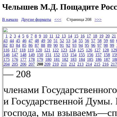
Челышев М.Д. Пощадите Росс
В начало
Другие форматы
<<<
Страница 208
>>>
1
2
3
4
5
6
7
8
9
10
11
12
13
14
15
16
17
18
19
20
21
43
44
45
46
47
48
49
50
51
52
53
54
55
56
57
58
59
60
82
83
84
85
86
87
88
89
90
91
92
93
94
95
96
97
98
99
116
117
118
119
120
121
122
123
124
125
126
127
128
12
146
147
148
149
150
151
152
153
154
155
156
157
158
15
175
176
177
178
179
180
181
182
183
184
185
186
187
18
204
205
206
207
208
209
210
211
212
213
214
215
216
217
— 208
членами Государственного
и Государственной Думы. 
господа, мы взываемъ—сп