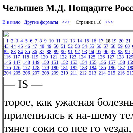
Челышев М.Д. Пощадите Росс
В начало
Другие форматы
<<<
Страница 18
>>>
1
2
3
4
5
6
7
8
9
10
11
12
13
14
15
16
17
18
19
20
21
43
44
45
46
47
48
49
50
51
52
53
54
55
56
57
58
59
60
82
83
84
85
86
87
88
89
90
91
92
93
94
95
96
97
98
99
116
117
118
119
120
121
122
123
124
125
126
127
128
12
146
147
148
149
150
151
152
153
154
155
156
157
158
15
175
176
177
178
179
180
181
182
183
184
185
186
187
18
204
205
206
207
208
209
210
211
212
213
214
215
216
21
— IS —
торое, как ужасная болезнь
прилепилась к на-шему те
тянет соки со псе го уезда,