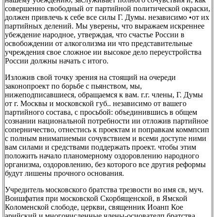
совершенно свободный от партийной политической окраски,
должен привлечь к себе все силы Г. Думы. независимо •от их
партийных делений. Мы уверены, что выражаем искреннее
убеждение народное, утверждая, что счастье России в
освобождении от алкоголизма ии что представительные
учреждения свое сложное ии высокое дело переустройства
России должны начать с итого.
Изложив свой точку зрения на стоящий на очереди
законопроект по борьбе с пьянством, мы,
нижеподписавшиеся, обращаемся к вам. г.г. члены, Г. Думы
от г. Москвы и московской губ.. независимо от вашего
партийного состава, с просьбой: объединившись в общем
сознании национальной потребности ии отложив партийное
соперничество, отнестись к проектам и поправкам коммпсип
с полным внимапиемыи сочувствием и всеми доступе ними
вам силами и средствами поддержать проект. чтобы этим
положить начало планомерному оздоровлению народного
организма, оздоровлению, без которого все другия реформы
будут лишены прочного основания.
Учредитель московского братства трезвости во имя св, муч.
Воишфатия при московской Скорбященской, в Ямской
Коломенской слободе, церкви, священник Иоанп Кое
арийский и многочисленные члены-осиователп братства.