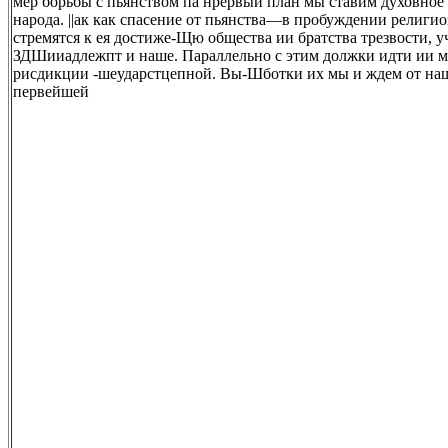
мер борьбы с пьянством па нрервый план мы ставим духовное
народа. ||ак как спасение от пьянства—в пробуждении религио
стремятся к ея достиже-Щю общества ии братства трезвости, 
ЗДШииадлежпт и наше. Параллельно с этим должки идти ии ме
рисдикции -шеударстцепной. Вы-Шботки их мы и ждем от наш
первейшей