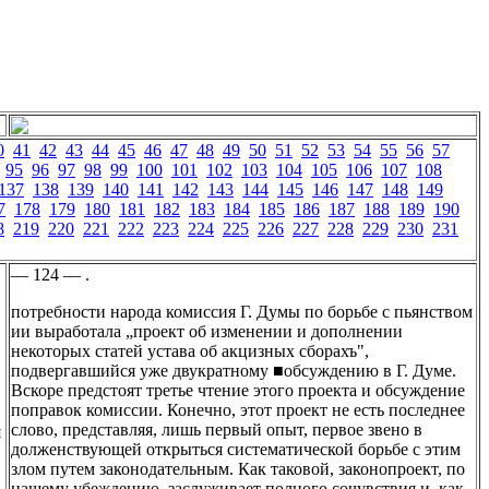
0
41
42
43
44
45
46
47
48
49
50
51
52
53
54
55
56
57
95
96
97
98
99
100
101
102
103
104
105
106
107
108
137
138
139
140
141
142
143
144
145
146
147
148
149
7
178
179
180
181
182
183
184
185
186
187
188
189
190
8
219
220
221
222
223
224
225
226
227
228
229
230
231
— 124 — .
потребности народа комиссия Г. Думы по борьбе с пьянством
ии выработала „проект об изменении и дополнении
некоторых статей устава об акцизных сборахъ",
подвергавшийся уже двукратному ■обсуждению в Г. Думе.
Вскоре предстоят третье чтение этого проекта и обсуждение
поправок комиссии. Конечно, этот проект не есть последнее
слово, представляя, лишь первый опыт, первое звено в
я
долженствующей открыться систематической борьбе с этим
злом путем законодательным. Как таковой, законопроект, по
нашему убеждению, заслуживает полного сочувствия и, как