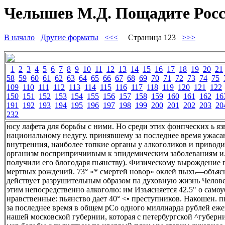
Челышев М.Д. Пощадите Росс
В начало
Другие форматы
<<<
Страница 123
>>>
1
2
3
4
5
6
7
8
9
10
11
12
13
14
15
16
17
18
19
20
21
58
59
60
61
62
63
64
65
66
67
68
69
70
71
72
73
74
75
109
110
111
112
113
114
115
116
117
118
119
120
121
122
150
151
152
153
154
155
156
157
158
159
160
161
162
16
191
192
193
194
195
196
197
198
199
200
201
202
203
20
232
юсу лафета для борьбы с ними. Но среди этих фонпческих ь яз
национальному недугу. принявшему за последнее время ужас
внутренния, наиболее топкие органы у алкоголиков и привод
организм восприпричиивым к эпидемическим заболеваниям и. 
получили его блогодаря пьянству). Физическому вырождение п
мертвых рождений. 73° »* смертей новор» оклей пыхъ—объясн
действует разрушительным образом па духовную жизнь Человек
этим непосредственно алкоголю: им Изъясняется 42.5" о самоу
нравственные: пьянство дает 40° <• преступников. Накошен. п
за последнее время в общем рСо одного миллиарда рублей еже
нашей московской губернии, которая с петербургской ^губер