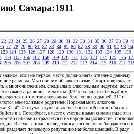
ию! Самара:1911
22
23
24
25
26
27
28
29
30
31
32
33
34
35
36
37
38
39
4
76
77
78
79
80
81
82
83
84
85
86
87
88
89
90
91
92
93
94
123
124
125
126
127
128
129
130
131
132
133
134
135
136
3
164
165
166
167
168
169
170
171
172
173
174
175
176
17
4
205
206
207
208
209
210
211
212
213
214
215
216
217
21
в важное, если не первое, место должно ныть отведено давнему
ающие размеры. Мы говорим об алкоголизме. Спирт повреждает
ить к многочисленным, специально алкогольным недугам, делает
что самое страшное.—к чахотке (09° о больных итберку.фзом
ередается потомству алкоголика. 5<и° «и выкидышей. 21" о
яются алкоголизмом родителей Поражая мозг, алкоголь
а. 31 .4" <> случаев душевных болезней в иРоссиии обязаны
бийств в г. Петербурге, вместе с умственными силами падают и
ьянство гибельно отражается и на народном [хозяйстве, поглоща
годно. Все указанные последствия алкоголизма наблюдаются и в
нией разделяет печальную репутацию наиболее шьющей. В ряду