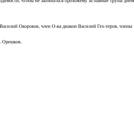
бходимости, чтобы не запинаться прохожему за пьяные трупы днем
 Василий Окороков, член О-ва диакон Василий Гех-теров, члены
А Орешков.