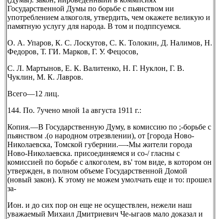
Государственной Думы по борьбе с пьянством ии
употреблением алкоголя, утвердить, чем окажете великую и
памятную услугу для народа. В том и подппсуемся.
О. А. Упаров, К. С. Лоскутов, С. К. Толокин, Д. Налимов, Н.
Федоров, Т. ГИ. Марков, Г. У. Фецосов,
С. Л. Мартынов, Е. К. Валитенко, Н. Г. Нуклон, Г. В.
Чуклин, М. К. Лавров.
Всего—12 лиц.
144. По. 7учено мной 1а августа 1911 г.:
Копия.—В Государственную Думу, в комиссию по ;-борьбе с
пьянством .(о народном отрезвлении), от [города Ново-
Николаевска, Томской губернии.—-Мы жители города
Ново-Николаевска. присоединяемся и со-/ гласны с
комиссией по борьбе с алкоголем, въ' том виде, в котором он
утвержден, в полном объеме Государственной Домой
(новый закон). К этому не можем умолчать еще и то: прошел
за-
Ион. и до сих пор он еще не осуществлен, нежели наш
уважаемый Михаил Дмитриевич Че-ыгаов мало доказал и