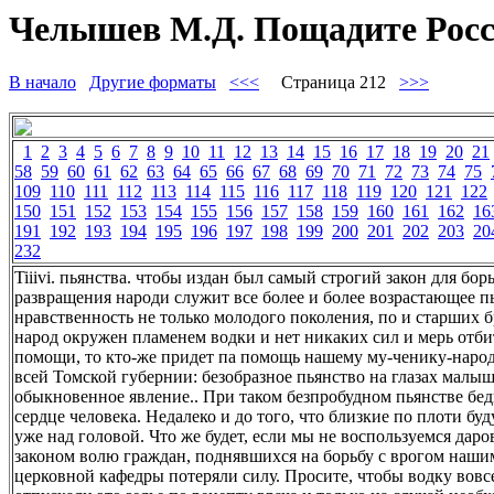
Челышев М.Д. Пощадите Росс
В начало
Другие форматы
<<<
Страница 212
>>>
1
2
3
4
5
6
7
8
9
10
11
12
13
14
15
16
17
18
19
20
21
58
59
60
61
62
63
64
65
66
67
68
69
70
71
72
73
74
75
109
110
111
112
113
114
115
116
117
118
119
120
121
122
150
151
152
153
154
155
156
157
158
159
160
161
162
16
191
192
193
194
195
196
197
198
199
200
201
202
203
20
232
Tiiivi. пьянства. чтобы издан был самый строгий закон для бо
развращения народи служит все более и более возрастающее пь
нравственность не только молодого поколения, по и старших бр
народ окружен пламенем водки и нет никаких сил и мерь отбит
помощи, то кто-же придет па помощь нашему му-ченику-народ
всей Томской губернии: безобразное пьянство на глазах малыш
обыкновенное явление.. При таком безпробудном пьянстве бедн
сердце человека. Недалеко и до того, что близкие по плоти б
уже над головой. Что же будет, если мы не воспользуемся дар
законом волю граждан, поднявшихся на борьбу с врогом наши
церковной кафедры потеряли силу. Просите, чтобы водку вовсе