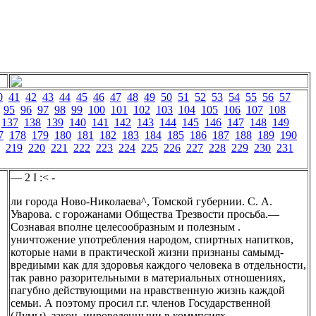
0
41
42
43
44
45
46
47
48
49
50
51
52
53
54
55
56
57
95
96
97
98
99
100
101
102
103
104
105
106
107
108
137
138
139
140
141
142
143
144
145
146
147
148
149
7
178
179
180
181
182
183
184
185
186
187
188
189
190
219
220
221
222
223
224
225
226
227
228
229
230
231
— 2 I :< -
ли города Ново-Николаева^, Томской губернии. С. А.
Уварова. с горожанами Общества Трезвости просьба.—
Сознавая вполне целесообразным и полезным .
уничтожение употребления народом, спиртных напитков,
которые нами в практической жизни признаны самымд-
вредиыми как для здоровья каждого человека в отдельности,
так равно разорительными в материальных отношениях,
пагубно действующими на нравственную жизнь каждой
семьи. А поэтому просил г.г. членов Государственной
(Думы). закон, иироведенныии в коммпсиях