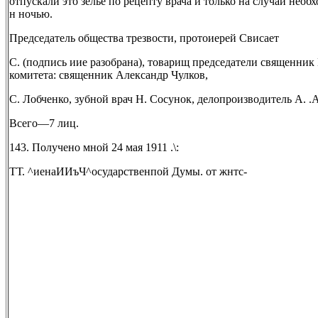
отпускали это зелье по рецепту врача и только на случай нео
н ночью.
Председатель общества трезвости, протоиерей Свисает
С. (подпись иие разобрана), товарищ председатели священник
комитета: священник Александр Чулков,
С. Лобченко, зубной врач Н. Сосунок, делопроизводитель А. .
Всего—7 лиц.
143. Получено мной 24 мая 1911 .\:
ТТ. ^иенаИИъЧ^осударственпой Думы. от жнтс-