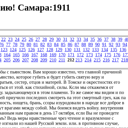
ию! Самара:1911
22
23
24
25
26
27
28
29
30
31
32
33
34
35
36
37
38
39
4
76
77
78
79
80
81
82
83
84
85
86
87
88
89
90
91
92
93
94
123
124
125
126
127
128
129
130
131
132
133
134
135
136
3
164
165
166
167
168
169
170
171
172
173
174
175
176
17
4
205
206
207
208
209
210
211
212
213
214
215
216
217
218
рьбы с пьянством. Вам хорошо известно, что главной причиной
янство, которое губить и будет губить святую веру и
атьев, сестер, отцов и матерей. В Томске и окрестностях его
ься от этой. как стихийной, силы. Кслн мы откажемся от
у. задыхающемуся в этом пламени. То же самое мы видим и по
ей приучило последних смотреть па этот смертный грех, как па
ость, нищета, брань, ссоры изуродовали в народе все доброе в
удут врагами между собой. Мы боимся видеть войну. внутренняя
ованным нам правом в день 17 октября, если Вы не проведете
мъ? Ведь меры нравственные чрез чтение и вразумление с
 изгнали из нашей Русской земли. или. в противном случае,