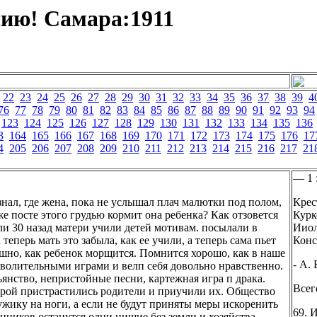
ию! Самара:1911
22
23
24
25
26
27
28
29
30
31
32
33
34
35
36
37
38
39
4
76
77
78
79
80
81
82
83
84
85
86
87
88
89
90
91
92
93
94
123
124
125
126
127
128
129
130
131
132
133
134
135
136
3
164
165
166
167
168
169
170
171
172
173
174
175
176
17
4
205
206
207
208
209
210
211
212
213
214
215
216
217
21
— 1 
знал, где жена, пока не услышал плач малютки под полом,
Крес
е посте этого грудью кормит она ребенка? Как отзовется
Курк
или 30 назад матери учили детей мотивам. посылали в
Ииолс
теперь мать это забыла, как ее учили, а теперь сама пьет
Конс
мешно, как ребенок морщится. Помнится хорошо, как в наше
- А. 
зволительными играми и велп себя довольно нравственно.
янство, непристойные песни, картежная игра п драка.
Всег
торой пристрастились родители и приучили их. Общество
мужику на ноги, а если не будут приняты меры искоренить
69. И
енников останутся одни нищие без земли и хозяйства.