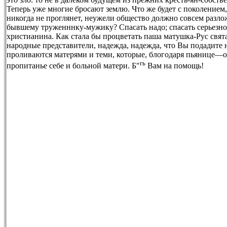
Теперь уже многие бросают землю. Что же будет с поколением,
никогда не проглянет, неужели общество должно совсем разло
бывшему труженннку-мужику? Спасать надо; спасать серьезно
христианина. Как стала бы процветать паша матушка-Рус святая
народные представители, надежда, надежда, что Вы подадите 
проливаются матерями и теми, которые, блогодаря пьянице
гь
пропитанье себе и больной матери. Б"
Вам на помощь!