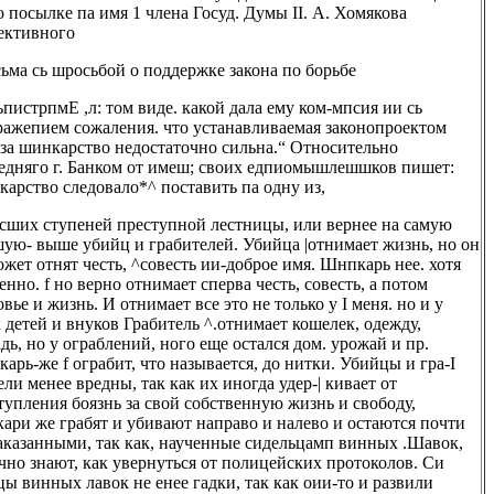
о посылке па имя 1 члена Госуд. Думы II. А. Хомякова
ективного
сьма сь шросьбой о поддержке закона по борьбе
пьпистрпмЕ ,л: том виде. какой дала ему ком-мпсия ии сь
ражепием сожаления. что устанавливаемая законопроектом
 за шинкарство недостаточно сильна.“ Относительно
едняго г. Банком от имеш; своих едпиомышлешшков пишет:
карство следовало*^ поставить па одну из,
сших ступеней преступной лестницы, или вернее на самую
ую- выше убийц и грабителей. Убийца |отнимает жизнь, но он
ожет отнят честь, ^совесть ии-доброе имя. Шнпкарь нее. хотя
енно. f но верно отнимает сперва честь, совесть, а потом
овье и жизнь. И отнимает все это не только у I меня. но и у
 детей и внуков Грабитель ^.отнимает кошелек, одежду,
дь, но у ограблений, ного еще остался дом. урожай и пр.
арь-же f ограбит, что называется, до нитки. Убийцы и гра-I
ели менее вредны, так как их иногда удер-| кивает от
тупления боязнь за свой собственную жизнь и свободу,
ари же грабят и убивают направо и налево и остаются почти
аказанными, так как, наученные сидельцамп винных .Шавок,
чно знают, как увернуться от полицейских протоколов. Си
цы винных лавок не енее гадки, так как оии-то и развили