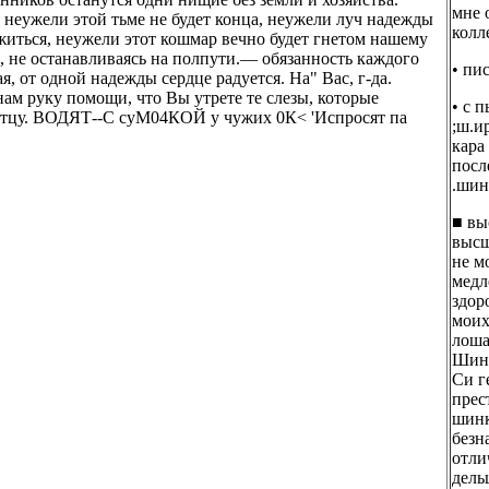
мне 
 неужели этой тьме не будет конца, неужели луч надежды
колл
житься, неужели этот кошмар вечно будет гнетом нашему
, не останавливаясь на полпути.— обязанность каждого
• пи
, от одной надежды сердце радуется. На" Вас, г-да.
нам руку помощи, что Вы утрете те слезы, которые
• с 
—отцу. ВОДЯТ--С суМ04КОЙ у чужих 0К< 'Испросят па
;ш.и
кара
посл
.шин
■ вы
высш
не м
медл
здор
моих
лоша
Шинк
Си г
прес
шинк
безн
отли
дель