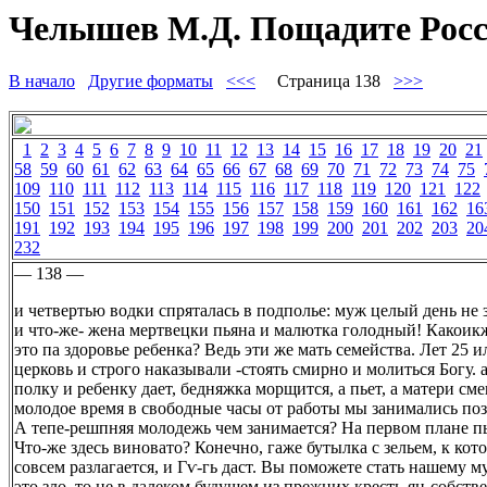
Челышев М.Д. Пощадите Росс
В начало
Другие форматы
<<<
Страница 138
>>>
1
2
3
4
5
6
7
8
9
10
11
12
13
14
15
16
17
18
19
20
21
58
59
60
61
62
63
64
65
66
67
68
69
70
71
72
73
74
75
109
110
111
112
113
114
115
116
117
118
119
120
121
122
150
151
152
153
154
155
156
157
158
159
160
161
162
16
191
192
193
194
195
196
197
198
199
200
201
202
203
20
232
— 138 —
и четвертью водки спряталась в подполье: муж целый день не 
и что-же- жена мертвецки пьяна и малютка голодный! Какоикж
это па здоровье ребенка? Ведь эти же мать семейства. Лет 25 
церковь и строго наказывали -стоять смирно и молиться Богу. а 
полку и ребенку дает, бедняжка морщится, а пьет, а матери с
молодое время в свободные часы от работы мы занимались по
А тепе-решпняя молодежь чем занимается? На первом плане пь
Что-же здесь виновато? Конечно, гаже бутылка с зельем, к ко
совсем разлагается, и Гѵ-гь даст. Вы поможете стать нашему 
это зло. то не в далеком будущем из прежних кресть-ян-собств