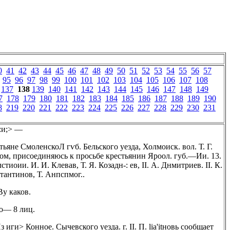
0
41
42
43
44
45
46
47
48
49
50
51
52
53
54
55
56
57
95
96
97
98
99
100
101
102
103
104
105
106
107
108
137
138
139
140
141
142
143
144
145
146
147
148
149
7
178
179
180
181
182
183
184
185
186
187
188
189
190
8
219
220
221
222
223
224
225
226
227
228
229
230
231
:и;> —
тьяне СмоленскоЛ гѵб. Бельского уезда, Холмоиск. вол. Т. Г.
ом, присоединяюсь к просьбе крестьянин Яроол. губ.—Ии. 13.
тиоии. И. И. Клевав, Т. Я. Козадн-: ев, II. А. Днмитриев. II. К.
тантинов, Т. Анпспмог..
By каков.
о— 8 лиц.
з иги> Конное. Сычевского уезда. г. II. П. lia'itновь сообщает