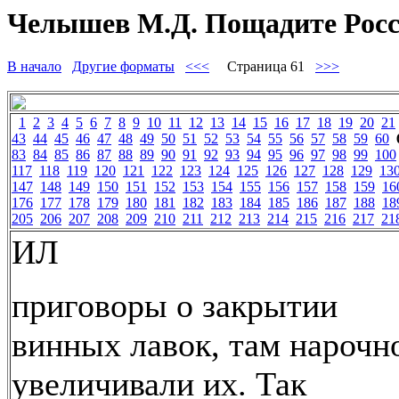
Челышев М.Д. Пощадите Росс
В начало
Другие форматы
<<<
Страница 61
>>>
1
2
3
4
5
6
7
8
9
10
11
12
13
14
15
16
17
18
19
20
21
43
44
45
46
47
48
49
50
51
52
53
54
55
56
57
58
59
60
83
84
85
86
87
88
89
90
91
92
93
94
95
96
97
98
99
100
117
118
119
120
121
122
123
124
125
126
127
128
129
13
147
148
149
150
151
152
153
154
155
156
157
158
159
16
176
177
178
179
180
181
182
183
184
185
186
187
188
18
205
206
207
208
209
210
211
212
213
214
215
216
217
21
ИЛ
приговоры о закрытии
винных лавок, там нарочн
увеличивали их. Так