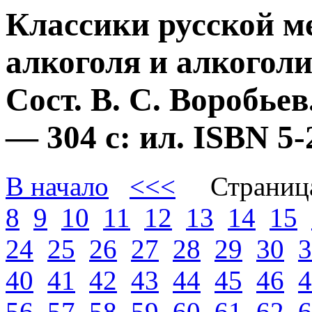
Классики русской м
алкоголя и алкогол
Сост. В. С. Воробье
— 304 с: ил. ISBN 
В начало
<<<
Страниц
8
9
10
11
12
13
14
15
24
25
26
27
28
29
30
3
40
41
42
43
44
45
46
4
56
57
58
59
60
61
62
6