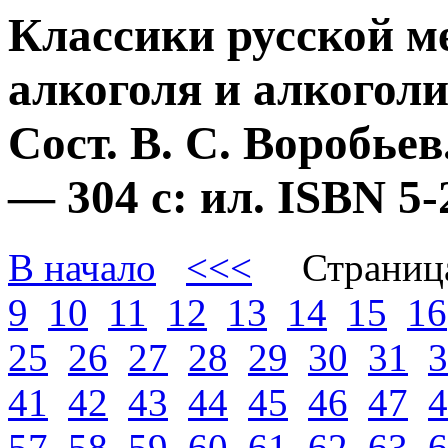
Классики русской м
алкоголя и алкогол
Сост. В. С. Воробье
— 304 с: ил. ISBN 
В начало
<<<
Страниц
9
10
11
12
13
14
15
16
25
26
27
28
29
30
31
3
41
42
43
44
45
46
47
4
57
58
59
60
61
62
63
6