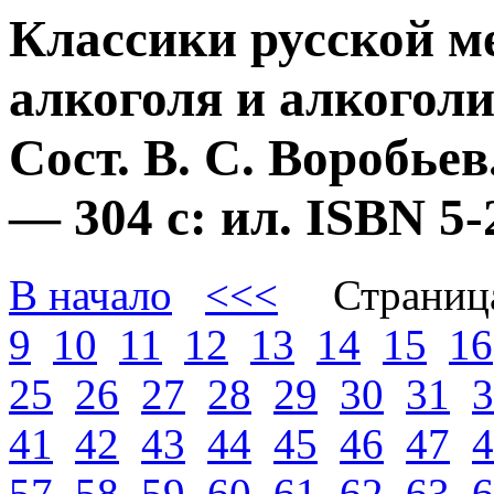
Классики русской м
алкоголя и алкогол
Сост. В. С. Воробье
— 304 с: ил. ISBN 
В начало
<<<
Страниц
9
10
11
12
13
14
15
16
25
26
27
28
29
30
31
3
41
42
43
44
45
46
47
4
57
58
59
60
61
62
63
6