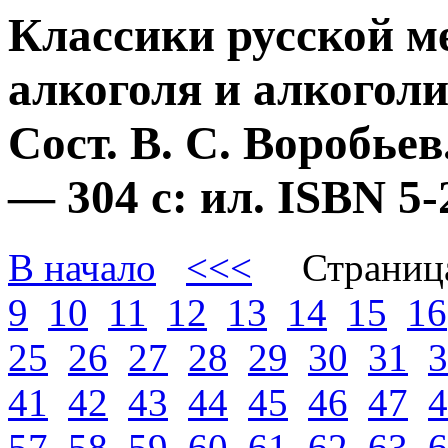
Классики русской м
алкоголя и алкогол
Сост. В. С. Воробье
— 304 с: ил. ISBN 
В начало
<<<
Страниц
9
10
11
12
13
14
15
16
25
26
27
28
29
30
31
3
41
42
43
44
45
46
47
4
57
58
59
60
61
62
63
6