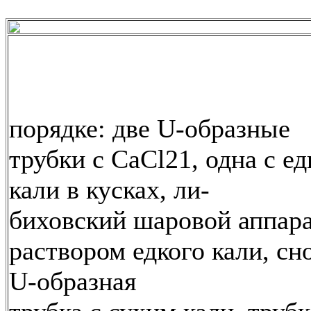
порядке: две U-образные
трубки с СаСl21, одна с е
кали в кусках, ли-
биховский шаровой аппара
раствором едкого кали, сн
U-образная