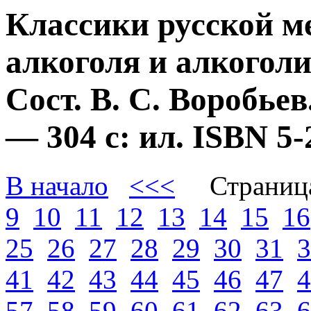
Классики русской м
алкоголя и алкогол
Сост. В. С. Воробье
— 304 с: ил. ISBN 
В начало
<<<
Страниц
9
10
11
12
13
14
15
16
25
26
27
28
29
30
31
3
41
42
43
44
45
46
47
4
57
58
59
60
61
62
63
6