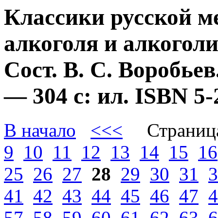
Классики русской м
алкоголя и алкогол
Сост. В. С. Воробье
— 304 с: ил. ISBN 
В начало
<<<
Страниц
9
10
11
12
13
14
15
16
25
26
27
28
29
30
31
3
41
42
43
44
45
46
47
4
57
58
59
60
61
62
63
6