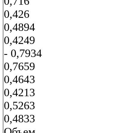
0,716
0,426
0,4894
0,4249
- 0,7934
0,7659
0,4643
0,4213
0,5263
0,4833
Объем