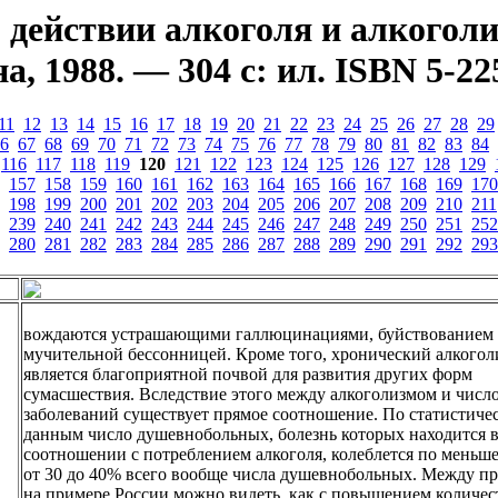
действии алкоголя и алкоголи
а, 1988. — 304 с: ил. ISBN 5-
11
12
13
14
15
16
17
18
19
20
21
22
23
24
25
26
27
28
29
6
67
68
69
70
71
72
73
74
75
76
77
78
79
80
81
82
83
84
116
117
118
119
120
121
122
123
124
125
126
127
128
129
157
158
159
160
161
162
163
164
165
166
167
168
169
170
198
199
200
201
202
203
204
205
206
207
208
209
210
211
239
240
241
242
243
244
245
246
247
248
249
250
251
252
280
281
282
283
284
285
286
287
288
289
290
291
292
293
вождаются устрашающими галлюцинациями, буйствованием
мучительной бессонницей. Кроме того, хронический алкогол
является благоприятной почвой для развития других форм
сумасшествия. Вследствие этого между алкоголизмом и чис
заболеваний существует прямое соотношение. По статистиче
данным число душевнобольных, болезнь которых находится 
соотношении с потреблением алкоголя, колеблется по меньш
от 30 до 40% всего вообще числа душевнобольных. Между п
на примере России можно видеть, как с повышением количес