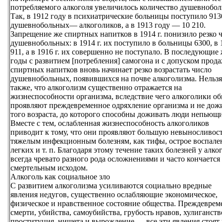
потребляемого алкоголя увеличилось количество душевнобол
Так, в 1912 году в психиатрические больницы поступило 913
душевнобольных— алкоголиков, а в 1913 году — 10 210.
Запрещение же спиртных напитков в 1914 г. понизило резко 
душевнобольных: в 1914 г. их поступило в больницы 6300, в 
911, а в 1916 г. их совершенно не поступало. В последующие
годы с развитием [потребления] самогона и с допуском прод
спиртных напитков вновь начинает резко возрастать число
душевнобольных, появившихся на почве алкоголизма. Нельзя
также, что алкоголизм существенно отражается на
жизнеспособности организма, вследствие чего алкоголики о
проявляют преждевременное одряхление организма и не дож
того возраста, до которого способны доживать люди непьющи
Вместе с тем, ослабленная жизнеспособность алкоголиков
приводит к тому, что они проявляют большую невыносливост
тяжелым инфекционным болезням, как тифы, острое воспале
легких и т. п. Благодаря этому течение таких болезней у алко
всегда чревато разного рода осложнениями и часто кончается
смертельным исходом.
Алкоголь как социальное зло
С развитием алкоголизма усиливаются социально вредные
явления недугов, существенно ослабляющие экономическое,
физическое и нравственное состояние общества. Преждевре
смерти, убийства, самоубийства, грубость нравов, хулиганств
проституция, нищета и вырождение — все эти явления стоят