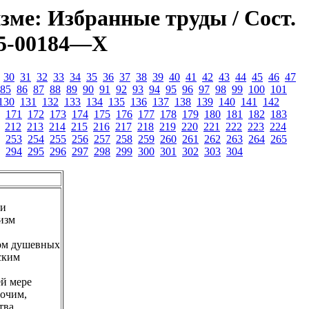
зме: Избранные труды / Сост.
225-00184—X
30
31
32
33
34
35
36
37
38
39
40
41
42
43
44
45
46
47
85
86
87
88
89
90
91
92
93
94
95
96
97
98
99
100
101
130
131
132
133
134
135
136
137
138
139
140
141
142
171
172
173
174
175
176
177
178
179
180
181
182
183
212
213
214
215
216
217
218
219
220
221
222
223
224
253
254
255
256
257
258
259
260
261
262
263
264
265
294
295
296
297
298
299
300
301
302
303
304
 и
изм
лом душевных
ским
в
ей мере
рочим,
тва