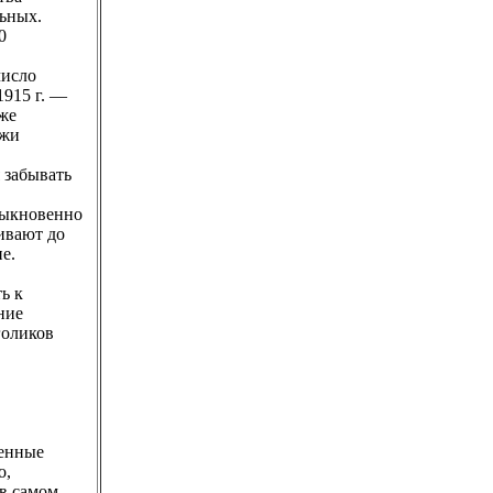
ьных.
0
число
1915 г. —
 же
ажи
 забывать
быкновенно
ивают до
е.
ь к
ние
голиков
менные
о,
 в самом