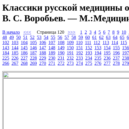
Классики русской медицины о 
В. С. Воробьев. — М.:Медицин
В начало
<<<
Страница 120
>>>
1
2
3
4
5
6
7
8
9
10
48
49
50
51
52
53
54
55
56
57
58
59
60
61
62
63
64
65
6
102
103
104
105
106
107
108
109
110
111
112
113
114
115
143
144
145
146
147
148
149
150
151
152
153
154
155
156
184
185
186
187
188
189
190
191
192
193
194
195
196
197
225
226
227
228
229
230
231
232
233
234
235
236
237
238
266
267
268
269
270
271
272
273
274
275
276
277
278
279