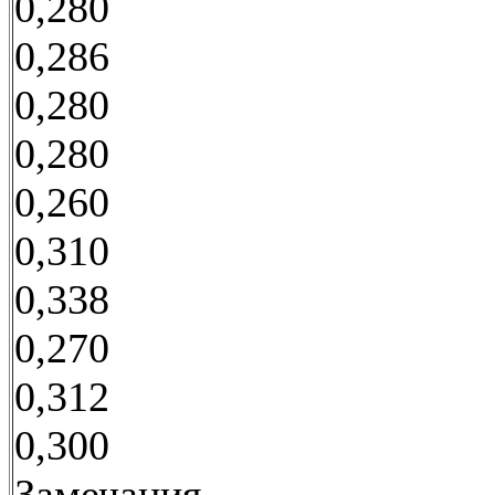
0,280
0,286
0,280
0,280
0,260
0,310
0,338
0,270
0,312
0,300
Замечания