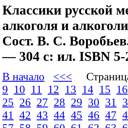
Классики русской м
алкоголя и алкогол
Сост. В. С. Воробье
— 304 с: ил. ISBN 
В начало
<<<
Страниц
9
10
11
12
13
14
15
16
25
26
27
28
29
30
31
3
41
42
43
44
45
46
47
4
57
58
59
60
61
62
63
6