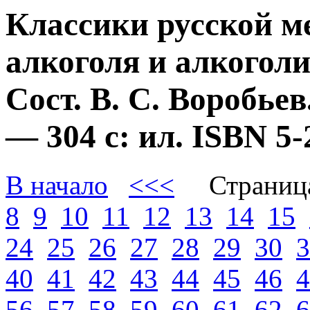
Классики русской м
алкоголя и алкогол
Сост. В. С. Воробье
— 304 с: ил. ISBN 
В начало
<<<
Страниц
8
9
10
11
12
13
14
15
24
25
26
27
28
29
30
3
40
41
42
43
44
45
46
4
56
57
58
59
60
61
62
6