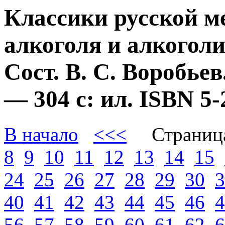
Классики русской м
алкоголя и алкогол
Сост. В. С. Воробье
— 304 с: ил. ISBN 
В начало
<<<
Страниц
8
9
10
11
12
13
14
15
24
25
26
27
28
29
30
3
40
41
42
43
44
45
46
4
56
57
58
59
60
61
62
6