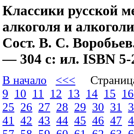
Классики русской м
алкоголя и алкогол
Сост. В. С. Воробье
— 304 с: ил. ISBN 
В начало
<<<
Страниц
9
10
11
12
13
14
15
16
25
26
27
28
29
30
31
3
41
42
43
44
45
46
47
4
57
58
59
60
61
62
63
6