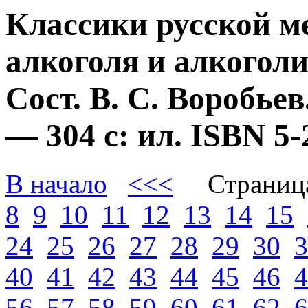
Классики русской м
алкоголя и алкогол
Сост. В. С. Воробье
— 304 с: ил. ISBN 
В начало
<<<
Страниц
8
9
10
11
12
13
14
15
24
25
26
27
28
29
30
3
40
41
42
43
44
45
46
4
56
57
58
59
60
61
62
6