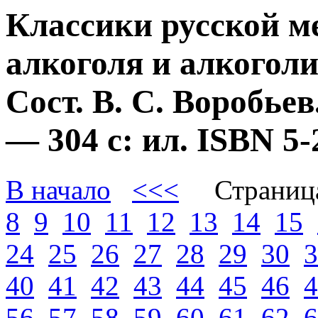
Классики русской м
алкоголя и алкогол
Сост. В. С. Воробье
— 304 с: ил. ISBN 
В начало
<<<
Страниц
8
9
10
11
12
13
14
15
24
25
26
27
28
29
30
3
40
41
42
43
44
45
46
4
56
57
58
59
60
61
62
6