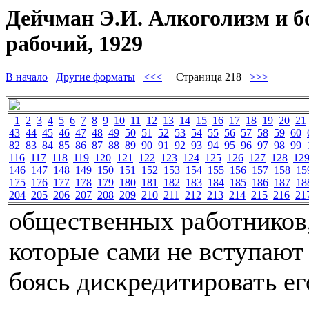
Дейчман Э.И. Алкоголизм и б
рабочий, 1929
В начало
Другие форматы
<<<
Страница 218
>>>
1
2
3
4
5
6
7
8
9
10
11
12
13
14
15
16
17
18
19
20
21
43
44
45
46
47
48
49
50
51
52
53
54
55
56
57
58
59
60
82
83
84
85
86
87
88
89
90
91
92
93
94
95
96
97
98
99
116
117
118
119
120
121
122
123
124
125
126
127
128
12
146
147
148
149
150
151
152
153
154
155
156
157
158
15
175
176
177
178
179
180
181
182
183
184
185
186
187
18
204
205
206
207
208
209
210
211
212
213
214
215
216
21
общественных работников
которые сами не вступают 
боясь дискредитировать ег