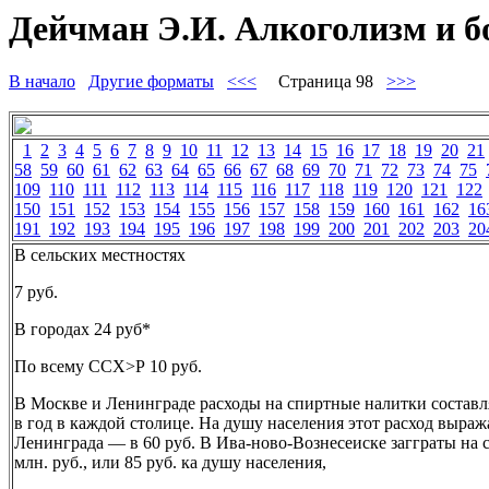
Дейчман Э.И. Алкоголизм и б
В начало
Другие форматы
<<<
Страница 98
>>>
1
2
3
4
5
6
7
8
9
10
11
12
13
14
15
16
17
18
19
20
21
58
59
60
61
62
63
64
65
66
67
68
69
70
71
72
73
74
75
109
110
111
112
113
114
115
116
117
118
119
120
121
122
150
151
152
153
154
155
156
157
158
159
160
161
162
16
191
192
193
194
195
196
197
198
199
200
201
202
203
20
В сельских местностях
7 руб.
В городах 24 руб*
По всему ССХ>Р 10 руб.
В Москве и Ленинграде расходы на спиртные налитки составля
в год в каждой столице. На душу населения этот расход выража
Ленинграда — в 60 руб. В Ива-ново-Вознесеиске загграты на с
млн. руб., или 85 руб. ка душу населения,