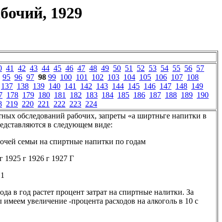
бочий, 1929
0
41
42
43
44
45
46
47
48
49
50
51
52
53
54
55
56
57
95
96
97
98
99
100
101
102
103
104
105
106
107
108
137
138
139
140
141
142
143
144
145
146
147
148
149
7
178
179
180
181
182
183
184
185
186
187
188
189
190
8
219
220
221
222
223
224
ных обследований рабочих, запреты «а ширтньге напитки в
едставляются в следующем виде:
очей семьи на спиртные напитки по годам
г 1925 г 1926 г 1927 Г
,1
года в год растет процент затрат на спиртные налитки. За
 имеем увеличение -процента расходов на алкоголь в 10 с