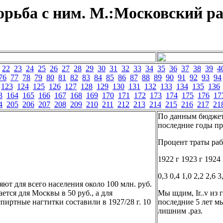
орьба с ним. М.:Московский ра
22
23
24
25
26
27
28
29
30
31
32
33
34
35
36
37
38
39
4
76
77
78
79
80
81
82
83
84
85
86
87
88
89
90
91
92
93
94
123
124
125
126
127
128
129
130
131
132
133
134
135
136
3
164
165
166
167
168
169
170
171
172
173
174
175
176
17
4
205
206
207
208
209
210
211
212
213
214
215
216
217
21
По данным бюджет
последние годы пр
Процент траты раб
1922 г 1923 г 1924 
0,3 0,4 1,0 2,2 2,6 3
ют для всего населения около 100 млн. руб.
ется для Москвы в 50 руб., а для
Мы шдим, Ir..v из 
пиртные нагтитки составили в 1927/28 г. 10
последние 5 лет мы
лишним .раз.