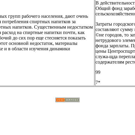
В действительност
Общий фонд зарабо
сельскохозяйственн
ных групп рабочего населения, дают очень
я потребления спиртных напитков за
Затраты городског
иртных напитков. Существенным недостатком
составляют сумму 
з расход на спиртные напитки почти, как
©не городов, то за
бочий до сих пор еще стесняется показать
нетрудового элемен
этот основной недостаток, материалы
фонда зарплаты. 
е и в области изучения динамики
цены Центроспцрта
служа-щда перепл
содержателям рест
99
7*