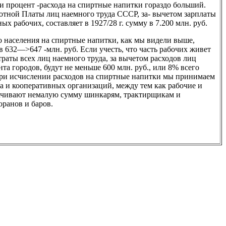
и процент -расхода на спиртные напитки гораздо больший.
тной Платы лиц наемного труда СССР, за- вычетом зарплаты
ых рабочих, составляет в 1927/28 г. сумму в 7.200 млн. руб.
о населения на спиртные напитки, как мы видели выше,
в 632—>647 -млн. руб. Если учесть, что часть рабочих живет
траты всех лиц наемного труда, за вычетом расходов лиц
та городов, будут не меньше 600 млн. руб., или 8% всего
При исчислении расходов на спиртные напитки мы принимаем
 и кооперативных организаций, между тем как рабочие и
ачивают немалую сумму шинкарям, трактирщикам и
оранов и баров.