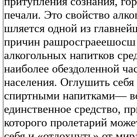
притупления сознания, гор
печали. Это свойство алко
шляется одной из главней
причин рашросграеешосш
алкогольных напитков сре
наиболее обездоленной ча
населения. Оглушить себя
спиртными напитками— в
единственное средство, п
которого пролетарий може
себя и «отдохнуть» от мир