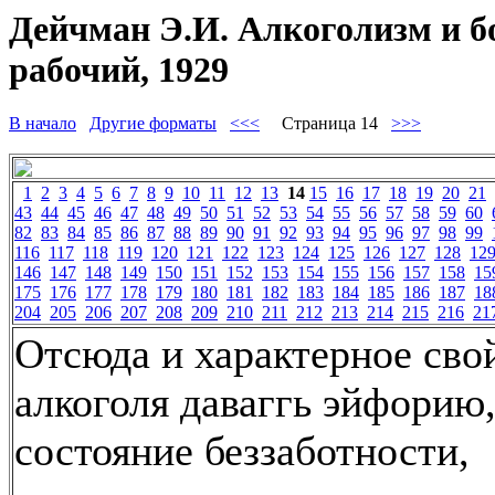
Дейчман Э.И. Алкоголизм и б
рабочий, 1929
В начало
Другие форматы
<<<
Страница 14
>>>
1
2
3
4
5
6
7
8
9
10
11
12
13
14
15
16
17
18
19
20
21
43
44
45
46
47
48
49
50
51
52
53
54
55
56
57
58
59
60
82
83
84
85
86
87
88
89
90
91
92
93
94
95
96
97
98
99
116
117
118
119
120
121
122
123
124
125
126
127
128
12
146
147
148
149
150
151
152
153
154
155
156
157
158
15
175
176
177
178
179
180
181
182
183
184
185
186
187
18
204
205
206
207
208
209
210
211
212
213
214
215
216
21
Отсюда и характерное сво
алкоголя даваггь эйфорию, 
состояние беззаботности,