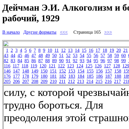
Дейчман Э.И. Алкоголизм и б
рабочий, 1929
В начало
Другие форматы
<<<
Страница 165
>>>
1
2
3
4
5
6
7
8
9
10
11
12
13
14
15
16
17
18
19
20
21
43
44
45
46
47
48
49
50
51
52
53
54
55
56
57
58
59
60
82
83
84
85
86
87
88
89
90
91
92
93
94
95
96
97
98
99
116
117
118
119
120
121
122
123
124
125
126
127
128
12
146
147
148
149
150
151
152
153
154
155
156
157
158
15
176
177
178
179
180
181
182
183
184
185
186
187
188
18
205
206
207
208
209
210
211
212
213
214
215
216
217
21
силу, с которой чрезвычай
трудно бороться. Для
преодоления этой страшно