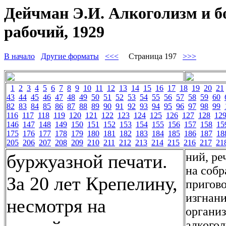
Дейчман Э.И. Алкоголизм и б
рабочий, 1929
В начало
Другие форматы
<<<
Страница 197
>>>
1
2
3
4
5
6
7
8
9
10
11
12
13
14
15
16
17
18
19
20
21
43
44
45
46
47
48
49
50
51
52
53
54
55
56
57
58
59
60
82
83
84
85
86
87
88
89
90
91
92
93
94
95
96
97
98
99
116
117
118
119
120
121
122
123
124
125
126
127
128
12
146
147
148
149
150
151
152
153
154
155
156
157
158
15
175
176
177
178
179
180
181
182
183
184
185
186
187
18
205
206
207
208
209
210
211
212
213
214
215
216
217
21
ний, ре
буржуазной печати.
на соб
За 20 лет Крепелину,
пригово
изгнани
несмотря на
организ
алкого