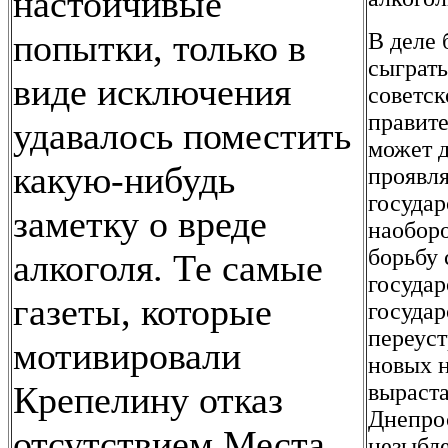
настойчивые
попытки, только в
В деле
сыграть
виде исключения
советск
правите
удавалось поместить
может д
какую-нибудь
проявл
государ
заметку о вреде
наоборо
борьбу 
алкоголя. Те самые
государ
газеты, которые
госуда
переуст
мотивировали
новых н
Крепелину отказ
выраста
Днепрос
отсутствием Места,
незыбле