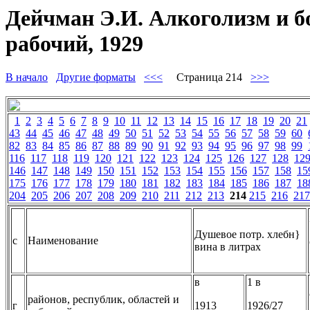
Дейчман Э.И. Алкоголизм и б
рабочий, 1929
В начало
Другие форматы
<<<
Страница 214
>>>
1
2
3
4
5
6
7
8
9
10
11
12
13
14
15
16
17
18
19
20
21
43
44
45
46
47
48
49
50
51
52
53
54
55
56
57
58
59
60
82
83
84
85
86
87
88
89
90
91
92
93
94
95
96
97
98
99
116
117
118
119
120
121
122
123
124
125
126
127
128
12
146
147
148
149
150
151
152
153
154
155
156
157
158
15
175
176
177
178
179
180
181
182
183
184
185
186
187
18
204
205
206
207
208
209
210
211
212
213
214
215
216
217
Душевое потр. хлебн}
с
Наименование
вина в литрах
в
1 в
районов, республик, областей и
г
1913
1926/27