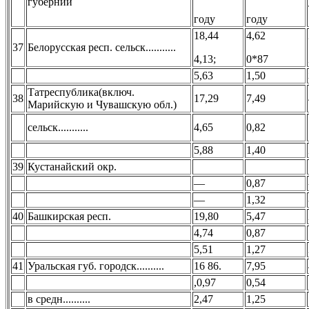
губерний
году
году
18,44
4,62
37
Белорусская респ. сельск...........
4,13;
0*87
5,63
1,50
Татреспублика(включ.
38
17,29
7,49
Марийскую и Чувашскую обл.)
сельск...........
4,65
0,82
5,88
1,40
39
Кустанайский окр.
—
0,87
—
1,32
40
Башкирская респ.
19,80
5,47
4,74
0,87
5,51
1,27
41
Уральская губ. городск..........
16 86.
7,95
,0,97
0,54
в средн..........
2,47
1,25