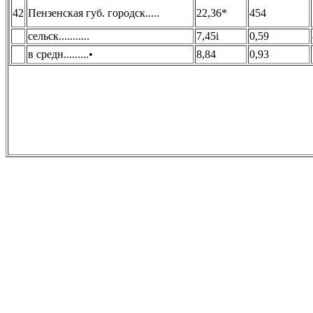
42
Пензенская губ. городск.....
22,36*
454
сельск...........
7,45i
0,59
в средн.........•
8,84
0,93