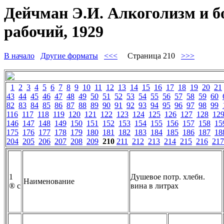
Дейчман Э.И. Алкоголизм и б
рабочий, 1929
В начало
Другие форматы
<<<
Страница 210
>>>
1
2
3
4
5
6
7
8
9
10
11
12
13
14
15
16
17
18
19
20
21
43
44
45
46
47
48
49
50
51
52
53
54
55
56
57
58
59
60
82
83
84
85
86
87
88
89
90
91
92
93
94
95
96
97
98
99
116
117
118
119
120
121
122
123
124
125
126
127
128
12
146
147
148
149
150
151
152
153
154
155
156
157
158
15
175
176
177
178
179
180
181
182
183
184
185
186
187
18
204
205
206
207
208
209
210
211
212
213
214
215
216
217
1
Душевое потр. хлебн.
Наименование
® с
вина в литрах