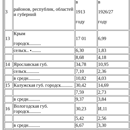
в
в
районов, республик, областей
3
1913
1926/27
и губерний
году
году
Крым
13
17 01
6,99
городск..........
сельск.. •........
6,30
1,83
8,68
4,18
14
Ярославская губ.
34,78
10,95
сельск...........
7,10
2,36
в средн..........
10,82
4,03
15
Калужская губ. городск..........
30,42
14,69
7,59
2,73
в средн..........
9,37
3,84
Вологодская губ.
16
30,23
И,11
городск..........
5,42
2,56
в средн..........
6,67
3,30